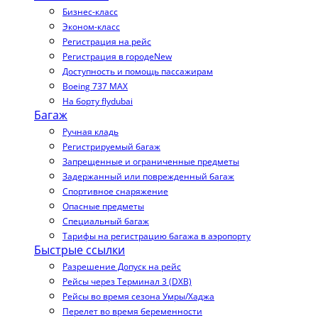
Бизнес-класс
Эконом-класс
Регистрация на рейс
Регистрация в городе
New
Доступность и помощь пассажирам
Boeing 737 MAX
На борту flydubai
Багаж
Ручная кладь
Регистрируемый багаж
Запрещенные и ограниченные предметы
Задержанный или поврежденный багаж
Спортивное снаряжение
Опасные предметы
Специальный багаж
Тарифы на регистрацию багажа в аэропорту
Быстрые ссылки
Разрешение Допуск на рейс
Рейсы через Терминал 3 (DXB)
Рейсы во время сезона Умры/Хаджа
Перелет во время беременности