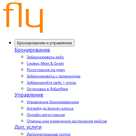
Бронирование и управление
Бронирование
Забронировать рейс
Сервис Meet & Greet
Регистрация на дому
Забронировать с промокодом
Забронируйте рейс + отель
Остановка в Дубае
New
Управление
Управление бронированием
Апгрейд до бизнес-класса
Онлайн регистрация
Отмены или изменения расписания рейсов
Доп. услуги
Дополнительные услуги