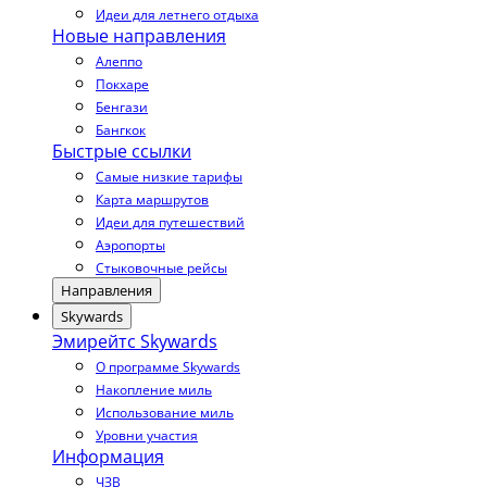
Идеи для летнего отдыха
Новые направления
Алеппо
Покхаре
Бенгази
Бангкок
Быстрые ссылки
Самые низкие тарифы
Карта маршрутов
Идеи для путешествий
Аэропорты
Стыковочные рейсы
Направления
Skywards
Эмирейтс Skywards
О программе Skywards
Накопление миль
Использование миль
Уровни участия
Информация
ЧЗВ