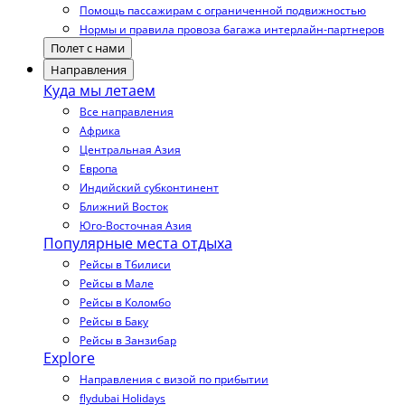
Помощь пассажирам с ограниченной подвижностью
Нормы и правила провоза багажа интерлайн-партнеров
Полет с нами
Направления
Куда мы летаем
Все направления
Африка
Центральная Азия
Европа
Индийский субконтинент
Ближний Восток
Юго-Восточная Азия
Популярные места отдыха
Рейсы в Тбилиси
Рейсы в Мале
Рейсы в Коломбо
Рейсы в Баку
Рейсы в Занзибар
Explore
Направления с визой по прибытии
flydubai Holidays