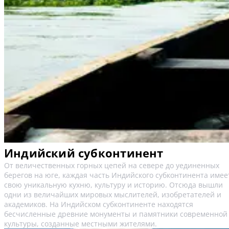
Индийский субконтинент
От величественных горных цепей на севере до уединенных
берегов на юге, каждая часть Индийского субконтинента имее
свою уникальную кухню, культуру и историю. Отсюда вышли
одни из величайших мировых мыслителей, изобретателей и
академиков. На Индийском субконтиненте находятся
бесчисленные древние монументы и памятники современной
культуры, созданные местными жителями.