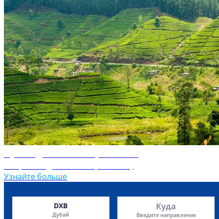
Путеводитель по Шри-Ланке
Откройте для себя Шри-Ланку
Узнайте больше
Куда
DXB
Дубай
Введите направление