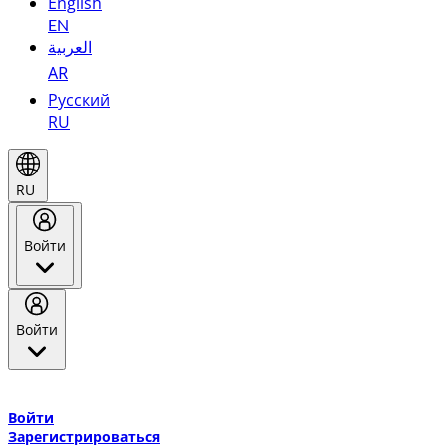
English
EN
العربية
AR
Русский
RU
RU
Войти
Войти
Добро пожаловать в Эмирейтс Skywards, программу лояльнос
авиакомпании Эмирейтс и теперь flydubai.
Войти
Зарегистрироваться