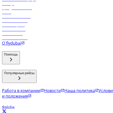
Holidays
Аренда автомобиля
Отели
Работа в компании
Рейсы в Тбилиси
Рейсы в Эр-Рияд
Рейсы в Маскат
Рейсы в Мале
Рейсы в Коломбо
О flydubai
Помощь
Популярные рейсы
Работа в компании
Новости
Наша политика
Услови
и положения
Фейсбук