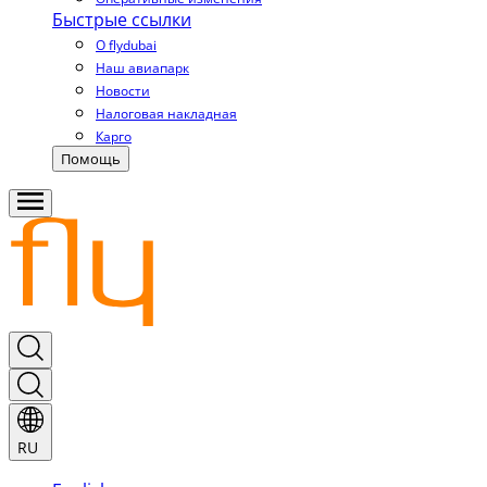
Быстрые ссылки
О flydubai
Наш авиапарк
Новости
Налоговая накладная
Карго
Помощь
RU