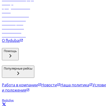
Holidays
Аренда автомобиля
Отели
Работа в компании
Рейсы в Тбилиси
Рейсы в Эр-Рияд
Рейсы в Маскат
Рейсы в Мале
Рейсы в Коломбо
О flydubai
Помощь
Популярные рейсы
Работа в компании
Новости
Наша политика
Услови
и положения
Фейсбук