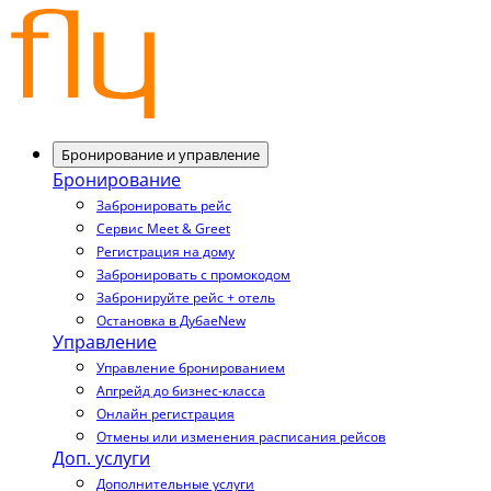
Бронирование и управление
Бронирование
Забронировать рейс
Сервис Meet & Greet
Регистрация на дому
Забронировать с промокодом
Забронируйте рейс + отель
Остановка в Дубае
New
Управление
Управление бронированием
Апгрейд до бизнес-класса
Онлайн регистрация
Отмены или изменения расписания рейсов
Доп. услуги
Дополнительные услуги