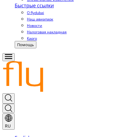
Быстрые ссылки
О flydubai
Наш авиапарк
Новости
Налоговая накладная
Карго
Помощь
RU