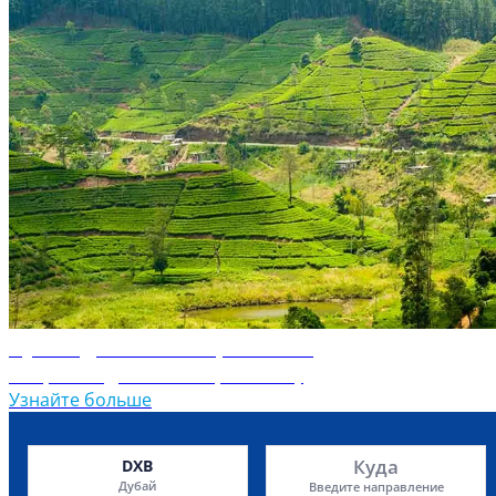
Путеводитель по Шри-Ланке
Откройте для себя Шри-Ланку
Узнайте больше
Куда
DXB
Дубай
Введите направление