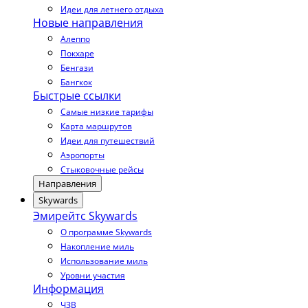
Идеи для летнего отдыха
Новые направления
Алеппо
Покхаре
Бенгази
Бангкок
Быстрые ссылки
Самые низкие тарифы
Карта маршрутов
Идеи для путешествий
Аэропорты
Стыковочные рейсы
Направления
Skywards
Эмирейтс Skywards
О программе Skywards
Накопление миль
Использование миль
Уровни участия
Информация
ЧЗВ