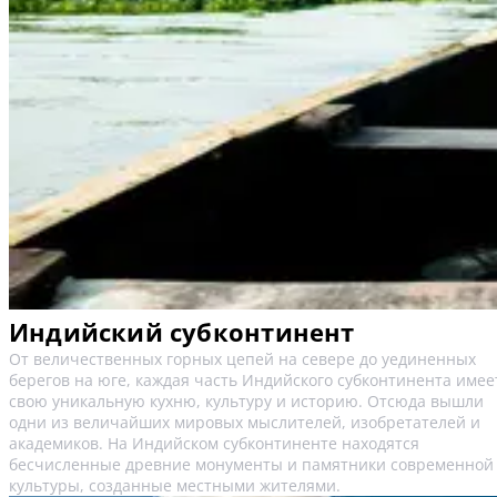
Индийский субконтинент
От величественных горных цепей на севере до уединенных
берегов на юге, каждая часть Индийского субконтинента имее
свою уникальную кухню, культуру и историю. Отсюда вышли
одни из величайших мировых мыслителей, изобретателей и
академиков. На Индийском субконтиненте находятся
бесчисленные древние монументы и памятники современной
культуры, созданные местными жителями.