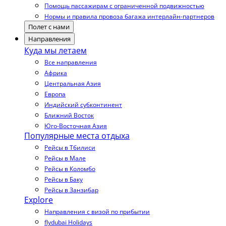
Помощь пассажирам с ограниченной подвижностью
Нормы и правила провоза багажа интерлайн-партнеров
Полет с нами
Направления
Куда мы летаем
Все направления
Африка
Центральная Азия
Европа
Индийский субконтинент
Ближний Восток
Юго-Восточная Азия
Популярные места отдыха
Рейсы в Тбилиси
Рейсы в Мале
Рейсы в Коломбо
Рейсы в Баку
Рейсы в Занзибар
Explore
Направления с визой по прибытии
flydubai Holidays