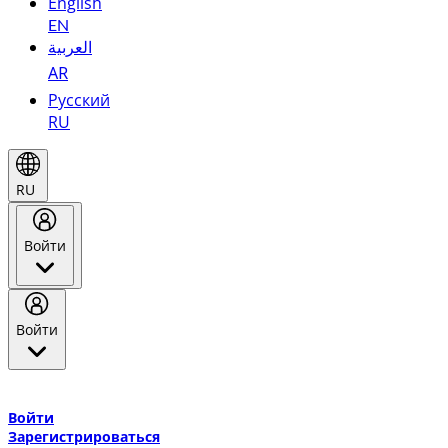
English
EN
العربية
AR
Русский
RU
RU
Войти
Войти
Добро пожаловать в Эмирейтс Skywards, программу лояльнос
авиакомпании Эмирейтс и теперь flydubai.
Войти
Зарегистрироваться