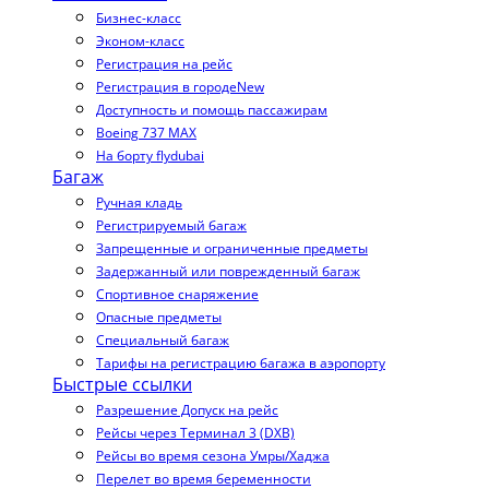
Бизнес-класс
Эконом-класс
Регистрация на рейс
Регистрация в городе
New
Доступность и помощь пассажирам
Boeing 737 MAX
На борту flydubai
Багаж
Ручная кладь
Регистрируемый багаж
Запрещенные и ограниченные предметы
Задержанный или поврежденный багаж
Спортивное снаряжение
Опасные предметы
Специальный багаж
Тарифы на регистрацию багажа в аэропорту
Быстрые ссылки
Разрешение Допуск на рейс
Рейсы через Терминал 3 (DXB)
Рейсы во время сезона Умры/Хаджа
Перелет во время беременности