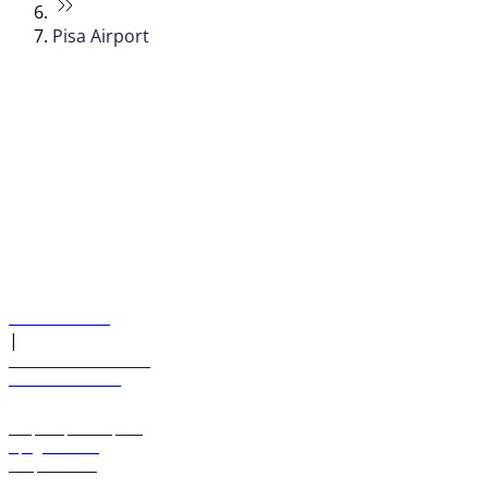
Pisa Airport
© flydubai 2026. Все права защищены.
Наша политика
|
Условия и положения
+971 600 54 44 45
Забронировать рейс
Предложения
Направления
Багаж