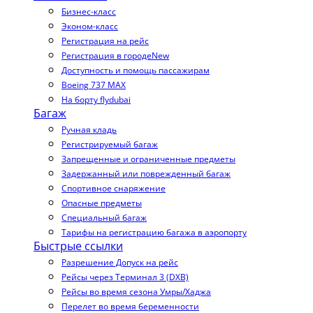
Бизнес-класс
Эконом-класс
Регистрация на рейс
Регистрация в городе
New
Доступность и помощь пассажирам
Boeing 737 MAX
На борту flydubai
Багаж
Ручная кладь
Регистрируемый багаж
Запрещенные и ограниченные предметы
Задержанный или поврежденный багаж
Спортивное снаряжение
Опасные предметы
Специальный багаж
Тарифы на регистрацию багажа в аэропорту
Быстрые ссылки
Разрешение Допуск на рейс
Рейсы через Терминал 3 (DXB)
Рейсы во время сезона Умры/Хаджа
Перелет во время беременности