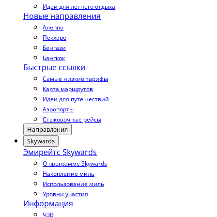
Идеи для летнего отдыха
Новые направления
Алеппо
Покхаре
Бенгази
Бангкок
Быстрые ссылки
Самые низкие тарифы
Карта маршрутов
Идеи для путешествий
Аэропорты
Стыковочные рейсы
Направления
Skywards
Эмирейтс Skywards
О программе Skywards
Накопление миль
Использование миль
Уровни участия
Информация
ЧЗВ