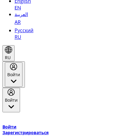
English
EN
العربية
AR
Русский
RU
RU
Войти
Войти
Добро пожаловать в Эмирейтс Skywards, программу лояльнос
авиакомпании Эмирейтс и теперь flydubai.
Войти
Зарегистрироваться