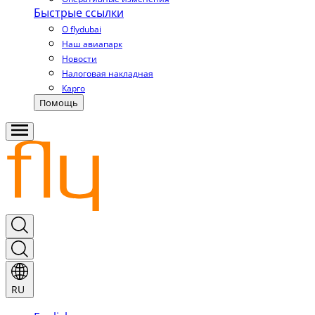
Быстрые ссылки
О flydubai
Наш авиапарк
Новости
Налоговая накладная
Карго
Помощь
RU