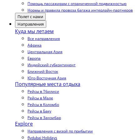
Помощь пассажирам с ограниченной подвижностью
Нормы и правила провоза багажа интерлайн-партнеров
Полет с нами
Направления
Куда мы летаем
Все направления
Африка
Центральная Азия
Европа
Индийский субконтинент
Ближний Восток
Юго-Восточная Азия
Популярные места отдыха
Рейсы в Тбилиси
Рейсы в Мале
Рейсы в Коломбо
Рейсы в Баку
Рейсы в Занзибар
Explore
Направления с визой по прибытии
flydubai Holidays