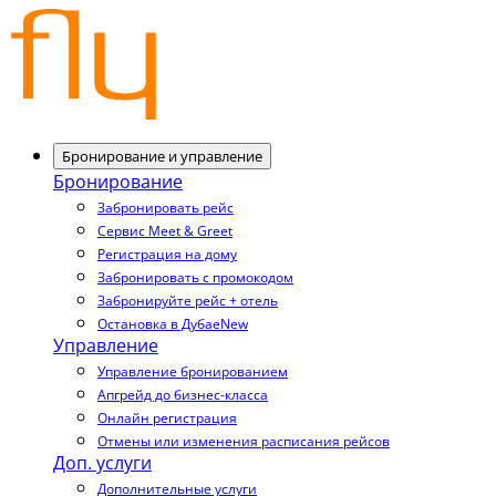
Бронирование и управление
Бронирование
Забронировать рейс
Сервис Meet & Greet
Регистрация на дому
Забронировать с промокодом
Забронируйте рейс + отель
Остановка в Дубае
New
Управление
Управление бронированием
Апгрейд до бизнес-класса
Онлайн регистрация
Отмены или изменения расписания рейсов
Доп. услуги
Дополнительные услуги