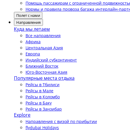
Помощь пассажирам с ограниченной подвижност
Нормы и правила провоза багажа интерлайн-парт
Полет с нами
Направления
Куда мы летаем
Все направления
Африка
Центральная Азия
Европа
Индийский субконтинент
Ближний Восток
Юго-Восточная Азия
Популярные места отдыха
Рейсы в Тбилиси
Рейсы в Мале
Рейсы в Коломбо
Рейсы в Баку
Рейсы в Занзибар
Explore
Направления с визой по прибытии
flydubai Holidays