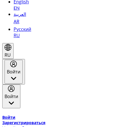
English
EN
العربية
AR
Русский
RU
RU
Войти
Войти
Добро пожаловать в Эмирейтс Skywards, программу лоя
Войти
Зарегистрироваться