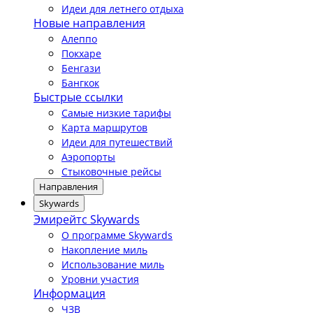
Идеи для летнего отдыха
Новые направления
Алеппо
Покхаре
Бенгази
Бангкок
Быстрые ссылки
Самые низкие тарифы
Карта маршрутов
Идеи для путешествий
Аэропорты
Стыковочные рейсы
Направления
Skywards
Эмирейтс Skywards
О программе Skywards
Накопление миль
Использование миль
Уровни участия
Информация
ЧЗВ