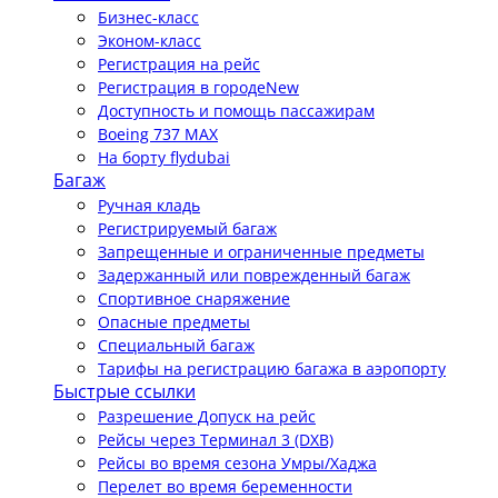
Бизнес-класс
Эконом-класс
Регистрация на рейс
Регистрация в городе
New
Доступность и помощь пассажирам
Boeing 737 MAX
На борту flydubai
Багаж
Ручная кладь
Регистрируемый багаж
Запрещенные и ограниченные предметы
Задержанный или поврежденный багаж
Спортивное снаряжение
Опасные предметы
Специальный багаж
Тарифы на регистрацию багажа в аэропорту
Быстрые ссылки
Разрешение Допуск на рейс
Рейсы через Терминал 3 (DXB)
Рейсы во время сезона Умры/Хаджа
Перелет во время беременности