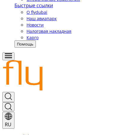
Быстрые ссылки
О flydubai
Наш авиапарк
Новости
Налоговая накладная
Карго
Помощь
RU