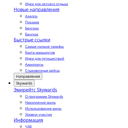
Идеи для летнего отдыха
Новые направления
Алеппо
Покхаре
Бенгази
Бангкок
Быстрые ссылки
Самые низкие тарифы
Карта маршрутов
Идеи для путешествий
Аэропорты
Стыковочные рейсы
Направления
Skywards
Эмирейтс Skywards
О программе Skywards
Накопление миль
Использование миль
Уровни участия
Информация
ЧЗВ