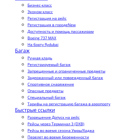
Бизнес-класс
Эконом-класс
Регистрация на рейс
Регистрация в городе
New
Доступность и помощь пассажирам
Boeing 737 MAX
На борту flydubai
Багаж
Ручная кладь
Регистрируемый багаж
Запрещенные и ограниченные предметы
Задержанный или поврежденный багаж
Спортивное снаряжение
Опасные предметы
Специальный багаж
Тарифы на регистрацию багажа в аэропорту
Быстрые ссылки
Разрешение Допуск на рейс
Рейсы через Терминал 3 (DXB)
Рейсы во время сезона Умры/Хаджа
Перелет во время беременности