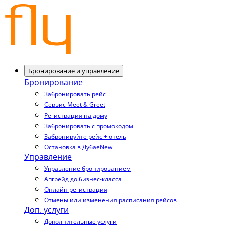
Бронирование и управление
Бронирование
Забронировать рейс
Сервис Meet & Greet
Регистрация на дому
Забронировать с промокодом
Забронируйте рейс + отель
Остановка в Дубае
New
Управление
Управление бронированием
Апгрейд до бизнес-класса
Онлайн регистрация
Отмены или изменения расписания рейсов
Доп. услуги
Дополнительные услуги