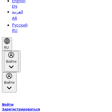
English
EN
العربية
AR
Русский
RU
RU
Войти
Войти
Добро пожаловать в Эмирейтс Skywards, программу лояльнос
авиакомпании Эмирейтс и теперь flydubai.
Войти
Зарегистрироваться