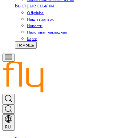
Быстрые ссылки
О flydubai
Наш авиапарк
Новости
Налоговая накладная
Карго
Помощь
RU