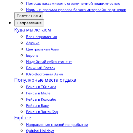
Помощь пассажирам с ограниченной подвижностью
Нормы и правила провоза багажа интерлайн-партнеров
Полет с нами
Направления
Куда мы летаем
Все направления
Африка
Центральная Азия
Европа
Индийский субконтинент
Ближний Восток
Юго-Восточная Азия
Популярные места отдыха
Рейсы в Тбилиси
Рейсы в Мале
Рейсы в Коломбо
Рейсы в Баку
Рейсы в Занзибар
Explore
Направления с визой по прибытии
flydubai Holidays