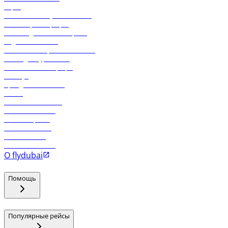
Карго
Экологическая устойчивость
Онлайн-регистрация
Часто задаваемые вопросы
Отдел снабжения
Реклама на бортовой системе
Логин для турагентов
Самые низкие тарифы
Holidays
Аренда автомобиля
Отели
Работа в компании
Рейсы в Тбилиси
Рейсы в Эр-Рияд
Рейсы в Маскат
Рейсы в Мале
Рейсы в Коломбо
О flydubai
Помощь
Популярные рейсы