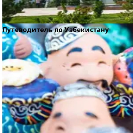
Путеводитель по Узбекистану
Узбекистан ― это главные ворота в Азию и самобытная страна
где современные достижения бок о бок соседствуют с
классической архитектурой. Здесь побывало множество
исследователей, географов и даже завоевателей и захватчиков
Бухара
,
Шахрисабз
и
Самарканд
― памятники всемирного
наследия ЮНЕСКО, которые могут многое рассказать о том, ка
прошлое Узбекистана сформировало его настоящее. Столица
страны
Ташкент
поражает обилием прекрасных мечетей,
минаретов, медресе, парков, фонтанов и музеев. Приезжайте 
древнюю Бухару
, расположенную на Великом шелковом
торговом пути. Здесь вы увидите более 140
достопримечательностей, таких как
цитадель Арк
,
мавзолей
Саманид
ов
и др. Посетите эту прекрасную страну вместе с
близкими или друзьями, и вы получите незабываемые
впечатления.