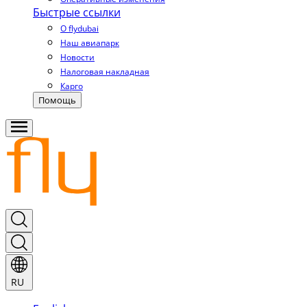
Быстрые ссылки
О flydubai
Наш авиапарк
Новости
Налоговая накладная
Карго
Помощь
RU