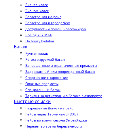
Бизнес-класс
Эконом-класс
Регистрация на рейс
Регистрация в городе
New
Доступность и помощь пассажирам
Boeing 737 MAX
На борту flydubai
Багаж
Ручная кладь
Регистрируемый багаж
Запрещенные и ограниченные предметы
Задержанный или поврежденный багаж
Спортивное снаряжение
Опасные предметы
Специальный багаж
Тарифы на регистрацию багажа в аэропорту
Быстрые ссылки
Разрешение Допуск на рейс
Рейсы через Терминал 3 (DXB)
Рейсы во время сезона Умры/Хаджа
Перелет во время беременности