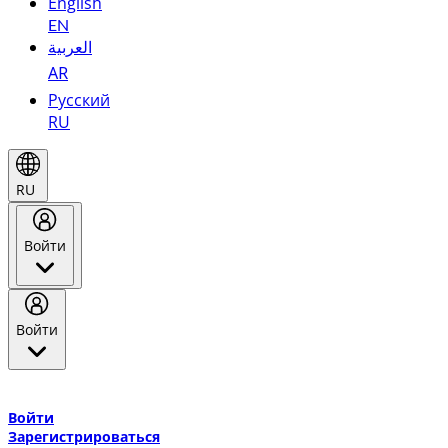
English
EN
العربية
AR
Русский
RU
RU
Войти
Войти
Добро пожаловать в Эмирейтс Skywards, программу лояльнос
авиакомпании Эмирейтс и теперь flydubai.
Войти
Зарегистрироваться