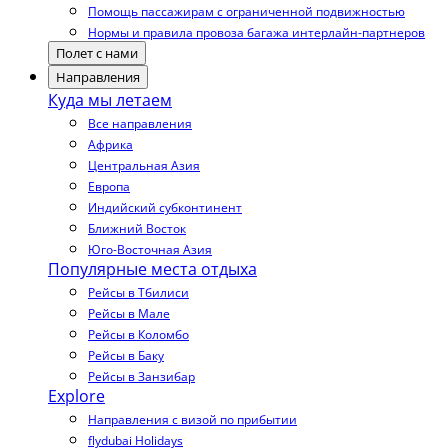
Помощь пассажирам с ограниченной подвижностью
Нормы и правила провоза багажа интерлайн-партнеров
Полет с нами
Направления
Куда мы летаем
Все направления
Африка
Центральная Азия
Европа
Индийский субконтинент
Ближний Восток
Юго-Восточная Азия
Популярные места отдыха
Рейсы в Тбилиси
Рейсы в Мале
Рейсы в Коломбо
Рейсы в Баку
Рейсы в Занзибар
Explore
Направления с визой по прибытии
flydubai Holidays