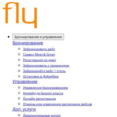
Бронирование и управление
Бронирование
Забронировать рейс
Сервис Meet & Greet
Регистрация на дому
Забронировать с промокодом
Забронируйте рейс + отель
Остановка в Дубае
New
Управление
Управление бронированием
Апгрейд до бизнес-класса
Онлайн регистрация
Отмены или изменения расписания рейсов
Доп. услуги
Дополнительные услуги