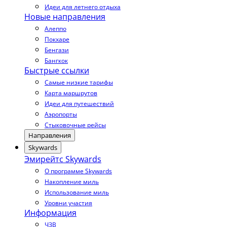
Идеи для летнего отдыха
Новые направления
Алеппо
Покхаре
Бенгази
Бангкок
Быстрые ссылки
Самые низкие тарифы
Карта маршрутов
Идеи для путешествий
Аэропорты
Стыковочные рейсы
Направления
Skywards
Эмирейтс Skywards
О программе Skywards
Накопление миль
Использование миль
Уровни участия
Информация
ЧЗВ