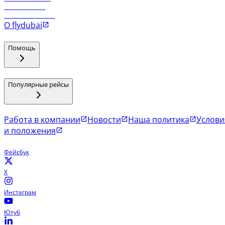
Рейсы в Мале
Рейсы в Коломбо
О flydubai
Помощь
Популярные рейсы
Работа в компании
Новости
Наша политика
Услови
и положения
Фейсбук
X
Инстаграм
Ютуб