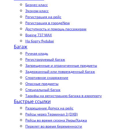
Бизнес-класс
Эконом-класс
Регистрация на рейс
Регистрация в городе
New
Доступность и помощь пассажирам
Boeing 737 MAX
На борту flydubai
Багаж
Ручная кладь
Регистрируемый багаж
Запрещенные и ограниченные предметы
Задержанный или поврежденный багаж
Спортивное снаряжение
Опасные предметы
Специальный багаж
Тарифы на регистрацию багажа в аэропорту
Быстрые ссылки
Разрешение Допуск на рейс
Рейсы через Терминал 3 (DXB)
Рейсы во время сезона Умры/Хаджа
Перелет во время беременности