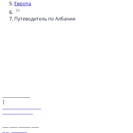
Европа
Путеводитель по Албании
© flydubai 2026. Все права защищены.
Наша политика
|
Условия и положения
+971 600 54 44 45
Забронировать рейс
Предложения