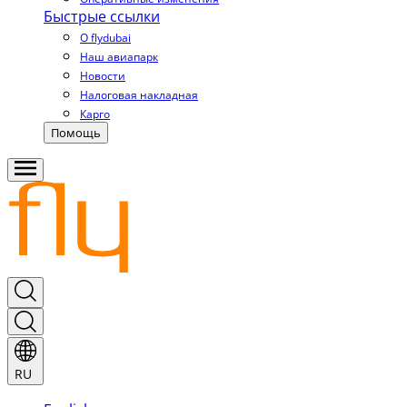
Быстрые ссылки
О flydubai
Наш авиапарк
Новости
Налоговая накладная
Карго
Помощь
RU