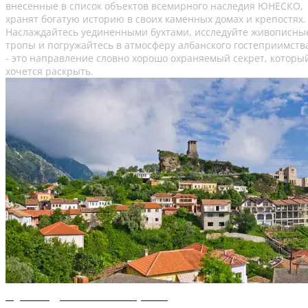
внесенные в список объектов всемирного наследия ЮНЕСКО,
хранят богатую историю в своих каменных домах и крепостях.
Наслаждайтесь уединенными бухтами, исследуйте живописны
тропы и погружайтесь в атмосферу албанского гостеприимств
- это направление словно хорошо охраняемый секрет, которы
хочется раскрыть.
Путеводитель по Тиране