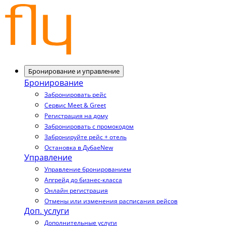
Бронирование и управление
Бронирование
Забронировать рейс
Сервис Meet & Greet
Регистрация на дому
Забронировать с промокодом
Забронируйте рейс + отель
Остановка в Дубае
New
Управление
Управление бронированием
Апгрейд до бизнес-класса
Онлайн регистрация
Отмены или изменения расписания рейсов
Доп. услуги
Дополнительные услуги