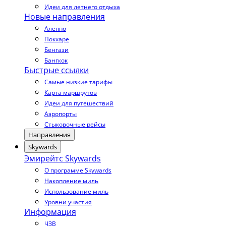
Идеи для летнего отдыха
Новые направления
Алеппо
Покхаре
Бенгази
Бангкок
Быстрые ссылки
Самые низкие тарифы
Карта маршрутов
Идеи для путешествий
Аэропорты
Стыковочные рейсы
Направления
Skywards
Эмирейтс Skywards
О программе Skywards
Накопление миль
Использование миль
Уровни участия
Информация
ЧЗВ