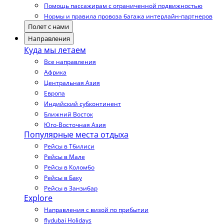
Помощь пассажирам с ограниченной подвижностью
Нормы и правила провоза багажа интерлайн-партнеров
Полет с нами
Направления
Куда мы летаем
Все направления
Африка
Центральная Азия
Европа
Индийский субконтинент
Ближний Восток
Юго-Восточная Азия
Популярные места отдыха
Рейсы в Тбилиси
Рейсы в Мале
Рейсы в Коломбо
Рейсы в Баку
Рейсы в Занзибар
Explore
Направления с визой по прибытии
flydubai Holidays