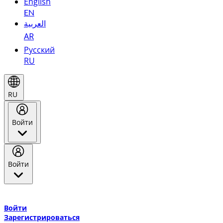
English
EN
العربية
AR
Русский
RU
RU
Войти
Войти
Добро пожаловать в Эмирейтс Skywards, программу лояльнос
авиакомпании Эмирейтс и теперь flydubai.
Войти
Зарегистрироваться