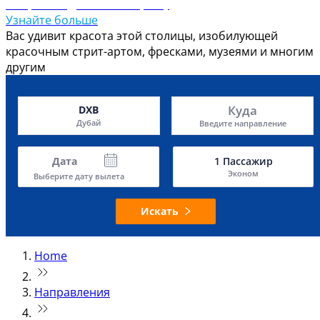
Откройте для себя Тирану
Узнайте больше
Вас удивит красота этой столицы, изобилующей
красочным стрит-артом, фресками, музеями и многим
другим
Куда
DXB
Дубай
Введите направление
Дата
1
Пассажир
Эконом
Выберите дату вылета
Искать
Home
Направления