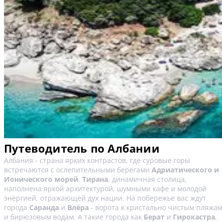
Путеводитель по Албании
Албания - страна ярких контрастов, где суровые горы
встречаются с ослепительными берегами
Адриатического и
Ионического морей
.
Тирана
, динамичная столица,
наполнена яркой архитектурой, шумными кафе и молодой
энергией, отражающей дух нации. На побережье вас ждут
города
Саранда
и
Влёра
- ворота к кристально чистым пляжа
и бирюзовым водам. А такие города как
Берат
и
Гирокастра
,