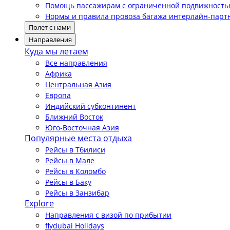
Помощь пассажирам с ограниченной подвижност
Нормы и правила провоза багажа интерлайн-парт
Полет с нами
Направления
Куда мы летаем
Все направления
Африка
Центральная Азия
Европа
Индийский субконтинент
Ближний Восток
Юго-Восточная Азия
Популярные места отдыха
Рейсы в Тбилиси
Рейсы в Мале
Рейсы в Коломбо
Рейсы в Баку
Рейсы в Занзибар
Explore
Направления с визой по прибытии
flydubai Holidays