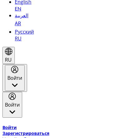
English
EN
العربية
AR
Русский
RU
RU
Войти
Войти
Добро пожаловать в Эмирейтс Skywards, программу лоя
Войти
Зарегистрироваться