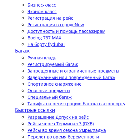
Бизнес-класс
Эконом-класс
Регистрация на рейс
Регистрация в городе
New
Доступность и помощь пассажирам
Boeing 737 MAX
На борту flydubai
Багаж
Ручная кладь
Регистрируемый багаж
Запрещенные и ограниченные предметы
Задержанный или поврежденный багаж
Спортивное снаряжение
Опасные предметы
Специальный багаж
Тарифы на регистрацию багажа в аэропорту
Быстрые ссылки
Разрешение Допуск на рейс
Рейсы через Терминал 3 (DXB)
Рейсы во время сезона Умры/Хаджа
Перелет во время беременности