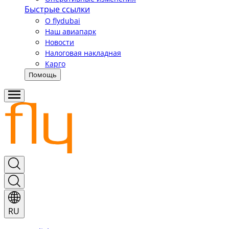
Быстрые ссылки
О flydubai
Наш авиапарк
Новости
Налоговая накладная
Карго
Помощь
RU