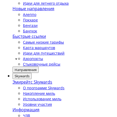
Идеи для летнего отдыха
Новые направления
Алеппо
Покхаре
Бенгази
Бангкок
Быстрые ссылки
Самые низкие тарифы
Карта маршрутов
Идеи для путешествий
Аэропорты
Стыковочные рейсы
Направления
Skywards
Эмирейтс Skywards
О программе Skywards
Накопление миль
Использование миль
Уровни участия
Информация
ЧЗВ