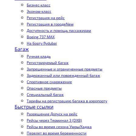
Бизнес-класс
Эконом-класс
Регистрация на рейс
Регистрация в городе
New
Доступность и помощь пассажирам
Boeing 737 MAX
На борту flydubai
Багаж
Ручная кладь
Регистрируемый багаж
Запрещенные и ограниченные предметы
Задержанный или поврежденный багаж
Спортивное снаряжение
Опасные предметы
Специальный багаж
Тарифы на регистрацию багажа в аэропорту
Быстрые ссылки
Разрешение Допуск на рейс
Рейсы через Терминал 3 (DXB)
Рейсы во время сезона Умры/Хаджа
Перелет во время беременности