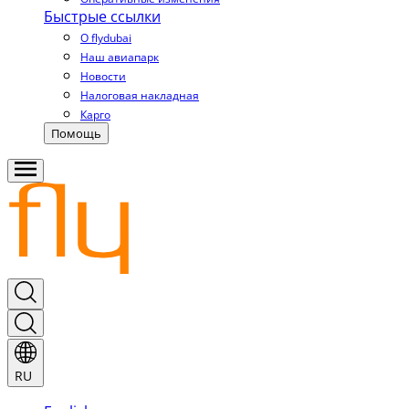
Быстрые ссылки
О flydubai
Наш авиапарк
Новости
Налоговая накладная
Карго
Помощь
RU