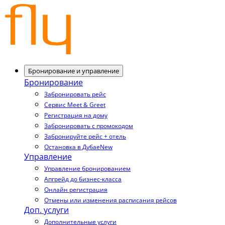
Бронирование и управление
Бронирование
Забронировать рейс
Сервис Meet & Greet
Регистрация на дому
Забронировать с промокодом
Забронируйте рейс + отель
Остановка в Дубае
New
Управление
Управление бронированием
Апгрейд до бизнес-класса
Онлайн регистрация
Отмены или изменения расписания рейсов
Доп. услуги
Дополнительные услуги