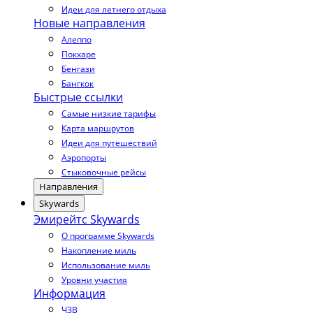
Идеи для летнего отдыха
Новые направления
Алеппо
Покхаре
Бенгази
Бангкок
Быстрые ссылки
Самые низкие тарифы
Карта маршрутов
Идеи для путешествий
Аэропорты
Стыковочные рейсы
Направления
Skywards
Эмирейтс Skywards
О программе Skywards
Накопление миль
Использование миль
Уровни участия
Информация
ЧЗВ