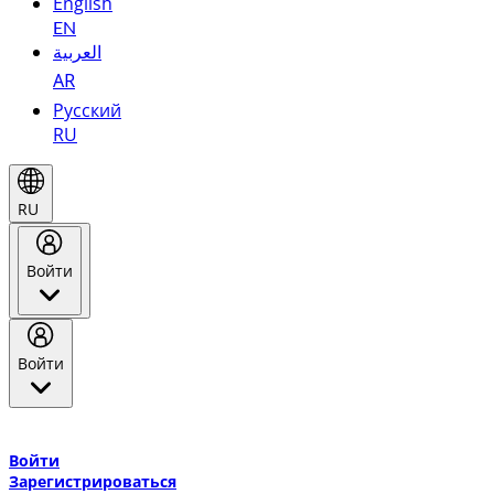
English
EN
العربية
AR
Русский
RU
RU
Войти
Войти
Добро пожаловать в Эмирейтс Skywards, программу лояльнос
авиакомпании Эмирейтс и теперь flydubai.
Войти
Зарегистрироваться