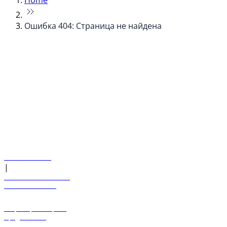
Home
Ошибка 404: Страница не найдена
© flydubai 2026. Все права защищены.
Наша политика
|
Условия и положения
+971 600 54 44 45
Забронировать рейс
Предложения
Направления