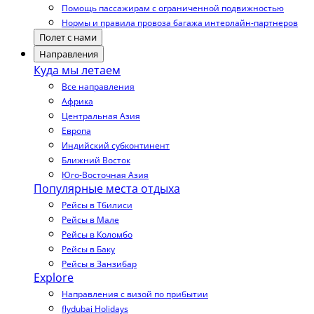
Помощь пассажирам с ограниченной подвижностью
Нормы и правила провоза багажа интерлайн-партнеров
Полет с нами
Направления
Куда мы летаем
Все направления
Африка
Центральная Азия
Европа
Индийский субконтинент
Ближний Восток
Юго-Восточная Азия
Популярные места отдыха
Рейсы в Тбилиси
Рейсы в Мале
Рейсы в Коломбо
Рейсы в Баку
Рейсы в Занзибар
Explore
Направления с визой по прибытии
flydubai Holidays