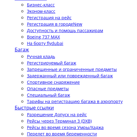
Бизнес-класс
Эконом-класс
Регистрация на рейс
Регистрация в городе
New
Доступность и помощь пассажирам
Boeing 737 MAX
На борту flydubai
Багаж
Ручная кладь
Регистрируемый багаж
Запрещенные и ограниченные предметы
Задержанный или поврежденный багаж
Спортивное снаряжение
Опасные предметы
Специальный багаж
Тарифы на регистрацию багажа в аэропорту
Быстрые ссылки
Разрешение Допуск на рейс
Рейсы через Терминал 3 (DXB)
Рейсы во время сезона Умры/Хаджа
Перелет во время беременности