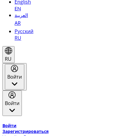
English
EN
العربية
AR
Русский
RU
RU
Войти
Войти
Добро пожаловать в Эмирейтс Skywards, программу лоя
Войти
Зарегистрироваться