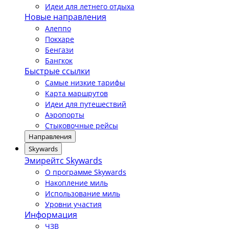
Идеи для летнего отдыха
Новые направления
Алеппо
Покхаре
Бенгази
Бангкок
Быстрые ссылки
Самые низкие тарифы
Карта маршрутов
Идеи для путешествий
Аэропорты
Стыковочные рейсы
Направления
Skywards
Эмирейтс Skywards
О программе Skywards
Накопление миль
Использование миль
Уровни участия
Информация
ЧЗВ