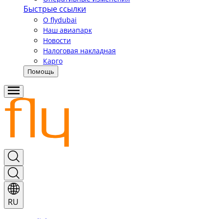
Быстрые ссылки
О flydubai
Наш авиапарк
Новости
Налоговая накладная
Карго
Помощь
RU