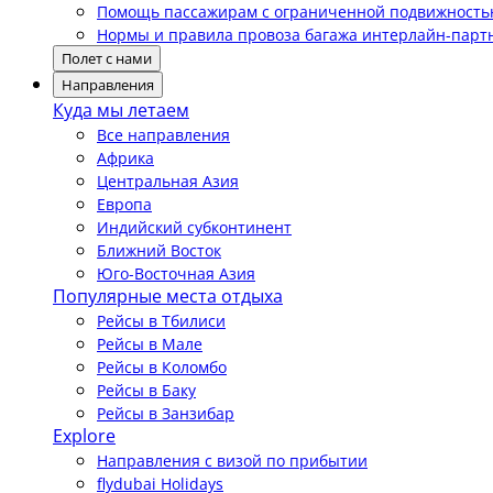
Помощь пассажирам с ограниченной подвижност
Нормы и правила провоза багажа интерлайн-парт
Полет с нами
Направления
Куда мы летаем
Все направления
Африка
Центральная Азия
Европа
Индийский субконтинент
Ближний Восток
Юго-Восточная Азия
Популярные места отдыха
Рейсы в Тбилиси
Рейсы в Мале
Рейсы в Коломбо
Рейсы в Баку
Рейсы в Занзибар
Explore
Направления с визой по прибытии
flydubai Holidays