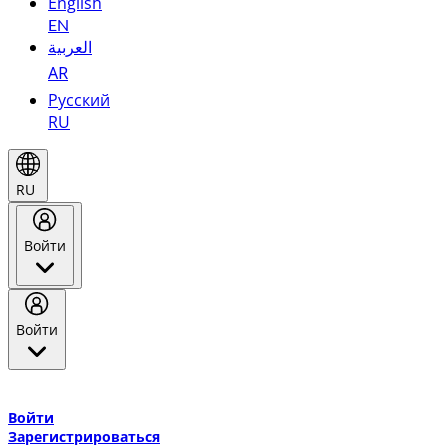
English
EN
العربية
AR
Русский
RU
RU
Войти
Войти
Добро пожаловать в Эмирейтс Skywards, программу лояльнос
авиакомпании Эмирейтс и теперь flydubai.
Войти
Зарегистрироваться