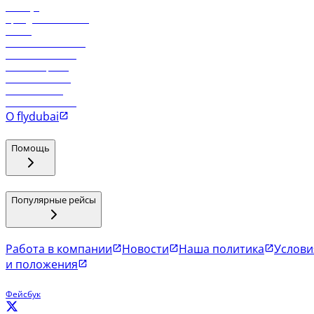
Holidays
Аренда автомобиля
Отели
Работа в компании
Рейсы в Тбилиси
Рейсы в Эр-Рияд
Рейсы в Маскат
Рейсы в Мале
Рейсы в Коломбо
О flydubai
Помощь
Популярные рейсы
Работа в компании
Новости
Наша политика
Услови
и положения
Фейсбук