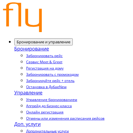
Бронирование и управление
Бронирование
Забронировать рейс
Сервис Meet & Greet
Регистрация на дому
Забронировать с промокодом
Забронируйте рейс + отель
Остановка в Дубае
New
Управление
Управление бронированием
Апгрейд до бизнес-класса
Онлайн регистрация
Отмены или изменения расписания рейсов
Доп. услуги
Дополнительные услуги