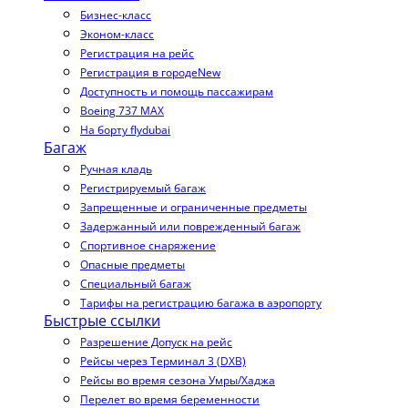
Бизнес-класс
Эконом-класс
Регистрация на рейс
Регистрация в городе
New
Доступность и помощь пассажирам
Boeing 737 MAX
На борту flydubai
Багаж
Ручная кладь
Регистрируемый багаж
Запрещенные и ограниченные предметы
Задержанный или поврежденный багаж
Спортивное снаряжение
Опасные предметы
Специальный багаж
Тарифы на регистрацию багажа в аэропорту
Быстрые ссылки
Разрешение Допуск на рейс
Рейсы через Терминал 3 (DXB)
Рейсы во время сезона Умры/Хаджа
Перелет во время беременности