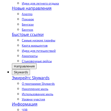
Идеи для летнего отдыха
Новые направления
Алеппо
Покхаре
Бенгази
Бангкок
Быстрые ссылки
Самые низкие тарифы
Карта маршрутов
Идеи для путешествий
Аэропорты
Стыковочные рейсы
Направления
Skywards
Эмирейтс Skywards
О программе Skywards
Накопление миль
Использование миль
Уровни участия
Информация
ЧЗВ