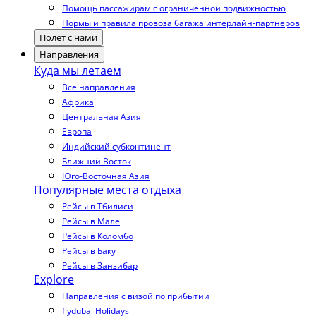
Помощь пассажирам с ограниченной подвижностью
Нормы и правила провоза багажа интерлайн-партнеров
Полет с нами
Направления
Куда мы летаем
Все направления
Африка
Центральная Азия
Европа
Индийский субконтинент
Ближний Восток
Юго-Восточная Азия
Популярные места отдыха
Рейсы в Тбилиси
Рейсы в Мале
Рейсы в Коломбо
Рейсы в Баку
Рейсы в Занзибар
Explore
Направления с визой по прибытии
flydubai Holidays