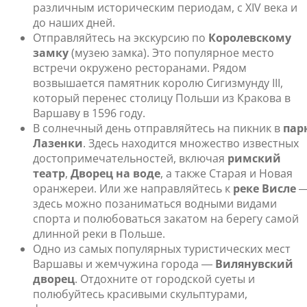
различным историческим периодам, с XIV века и
до наших дней.
Отправляйтесь на экскурсию по
Королевскому
замку
(музею замка). Это популярное место
встречи окружено ресторанами. Рядом
возвышается памятник королю Сигизмунду III,
который перенес столицу Польши из Кракова в
Варшаву в 1596 году.
В солнечный день отправляйтесь на пикник в
пар
Лазенки
. Здесь находится множество известных
достопримечательностей, включая
римский
театр
,
Дворец на воде
, а также Старая и Новая
оранжереи. Или же направляйтесь к
реке Висле
здесь можно позаниматься водными видами
спорта и полюбоваться закатом на берегу самой
длинной реки в Польше.
Одно из самых популярных туристических мест
Варшавы и жемчужина города ―
Вилянувский
дворец
. Отдохните от городской суеты и
полюбуйтесь красивыми скульптурами,