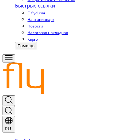
Быстрые ссылки
О flydubai
Наш авиапарк
Новости
Налоговая накладная
Карго
Помощь
RU