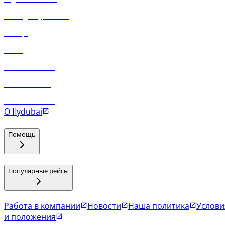
Реклама на бортовой системе
Логин для турагентов
Самые низкие тарифы
Holidays
Аренда автомобиля
Отели
Работа в компании
Рейсы в Тбилиси
Рейсы в Эр-Рияд
Рейсы в Маскат
Рейсы в Мале
Рейсы в Коломбо
О flydubai
Помощь
Популярные рейсы
Работа в компании
Новости
Наша политика
Услови
и положения