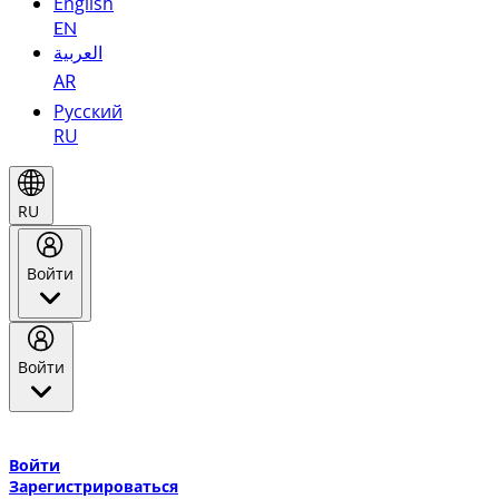
English
EN
العربية
AR
Русский
RU
RU
Войти
Войти
Добро пожаловать в Эмирейтс Skywards, программу лояльнос
авиакомпании Эмирейтс и теперь flydubai.
Войти
Зарегистрироваться