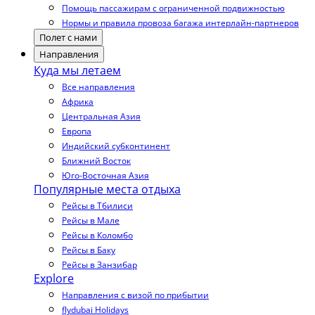
Помощь пассажирам с ограниченной подвижностью
Нормы и правила провоза багажа интерлайн-партнеров
Полет с нами
Направления
Куда мы летаем
Все направления
Африка
Центральная Азия
Европа
Индийский субконтинент
Ближний Восток
Юго-Восточная Азия
Популярные места отдыха
Рейсы в Тбилиси
Рейсы в Мале
Рейсы в Коломбо
Рейсы в Баку
Рейсы в Занзибар
Explore
Направления с визой по прибытии
flydubai Holidays