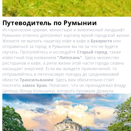
Путеводитель по Румынии
Исторические церкви, монастыри и живописный ландшафт
Румынии отлично дополняют картину яркой городской жизни.
Желаете ли выпить чашечку кофе в кафе в
Бухаресте
или
отправиться за город, в Румынии вы ни за что не будете
скучать. Прогуляйтесь и исследуйте
Старый город
, также
известный под названием
"Липскань"
. Здесь множество
ресторанов и кафе, а ритм жизни этой части города словно
насыщает энергией. Если вы жаждете приключений, то
отправляйтесь в пятичасовую поездку до средневековой
области
Трансильвании
. Здесь вам обязательно стоит
посетить
замок Бран
. Полагают, что он принадлежал Владу
Цепешу (Владу Кольщику), которого прозвали Дракула.