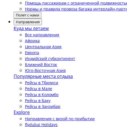
Помощь пассажирам с ограниченной подвижност
Нормы и правила провоза багажа интерлайн-парт
Полет с нами
Направления
Куда мы летаем
Все направления
Африка
Центральная Азия
Европа
Индийский субконтинент
Ближний Восток
Юго-Восточная Азия
Популярные места отдыха
Рейсы в Тбилиси
Рейсы в Мале
Рейсы в Коломбо
Рейсы в Баку
Рейсы в Занзибар
Explore
Направления с визой по прибытии
flydubai Holidays