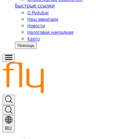
Быстрые ссылки
О flydubai
Наш авиапарк
Новости
Налоговая накладная
Карго
Помощь
RU