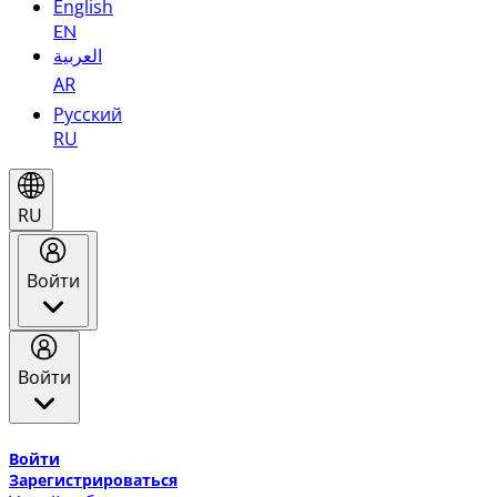
English
EN
العربية
AR
Русский
RU
RU
Войти
Войти
Добро пожаловать в Эмирейтс Skywards, программу лоя
Войти
Зарегистрироваться