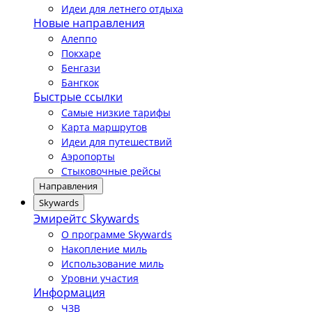
Идеи для летнего отдыха
Новые направления
Алеппо
Покхаре
Бенгази
Бангкок
Быстрые ссылки
Самые низкие тарифы
Карта маршрутов
Идеи для путешествий
Аэропорты
Стыковочные рейсы
Направления
Skywards
Эмирейтс Skywards
О программе Skywards
Накопление миль
Использование миль
Уровни участия
Информация
ЧЗВ