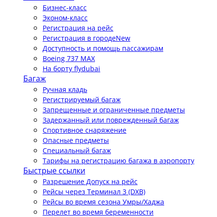
Бизнес-класс
Эконом-класс
Регистрация на рейс
Регистрация в городе
New
Доступность и помощь пассажирам
Boeing 737 MAX
На борту flydubai
Багаж
Ручная кладь
Регистрируемый багаж
Запрещенные и ограниченные предметы
Задержанный или поврежденный багаж
Спортивное снаряжение
Опасные предметы
Специальный багаж
Тарифы на регистрацию багажа в аэропорту
Быстрые ссылки
Разрешение Допуск на рейс
Рейсы через Терминал 3 (DXB)
Рейсы во время сезона Умры/Хаджа
Перелет во время беременности