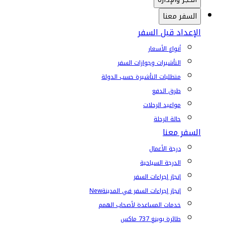
السفر معنا
الإعداد قبل السفر
أنواع الأسعار
التأشيرات وجوازات السفر
متطلبات التأشيرة حسب الدولة
طرق الدفع
مواعيد الرحلات
حالة الرحلة
السفر معنا
درجة الأعمال
الدرجة السياحية
إنجاز إجراءات السفر
إنجاز إجراءات السفر في المدينة
New
خدمات المساعدة لأصحاب الهمم
طائرة بوينغ 737 ماكس