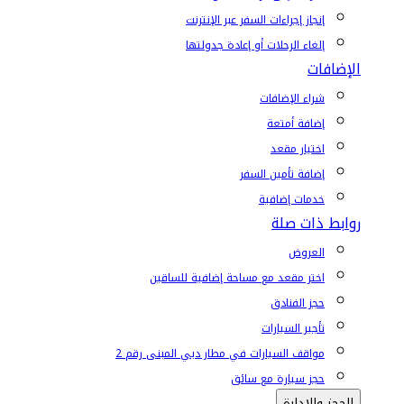
إنجاز إجراءات السفر عبر الإنترنت
إلغاء الرحلات أو إعادة جدولتها
الإضافات
شراء الإضافات
إضافة أمتعة
اختيار مقعد
إضافة تأمين السفر
خدمات إضافية
روابط ذات صلة
العروض
اختر مقعد مع مساحة إضافية للساقين
حجز الفنادق
تأجير السيارات
مواقف السيارات في مطار دبي المبنى رقم 2
حجز سيارة مع سائق
الحجز والإدارة