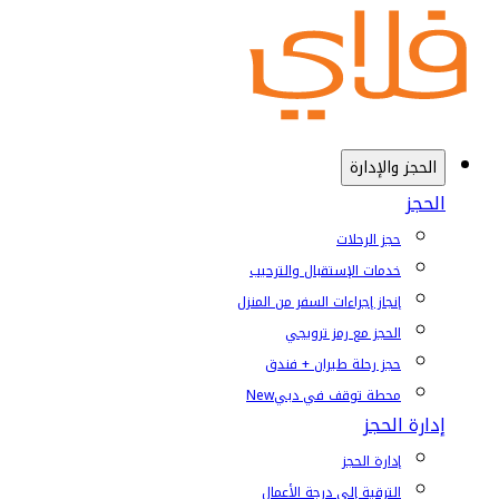
الحجز والإدارة
الحجز
حجز الرحلات
خدمات الإستقبال والترحيب
إنجاز إجراءات السفر من المنزل
الحجز مع رمز ترويجي
حجز رحلة طيران + فندق
محطة توقف في دبي
New
إدارة الحجز
إدارة الحجز
الترقية إلى درجة الأعمال