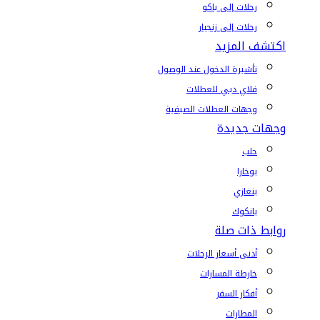
رحلات إلى باكو
رحلات إلى زنجبار
اكتشف المزيد
تأشيرة الدخول عند الوصول
فلاي دبي للعطلات
وجهات العطلات الصيفية
وجهات جديدة
حلب
بوخارا
بنغازي
بانكوك
روابط ذات صلة
أدنى أسعار الرحلات
خارطة المسارات
أفكار السفر
المطارات