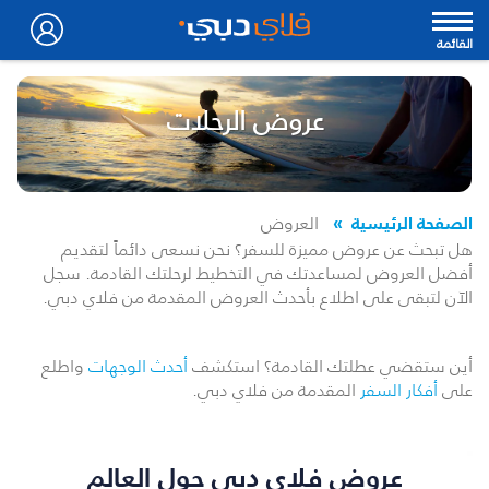
القائمة
عروض الرحلات
الصفحة الرئيسية
العروض
هل تبحث عن عروض مميزة للسفر؟ نحن نسعى دائماً لتقديم
أفضل العروض لمساعدتك في التخطيط لرحلتك القادمة. سجل
الآن لتبقى على اطلاع بأحدث العروض المقدمة من فلاي دبي.
أين ستقضي عطلتك القادمة؟ استكشف
أحدث الوجهات
واطلع
على
أفكار السفر
المقدمة من فلاي دبي.
عروض فلاي دبي حول العالم