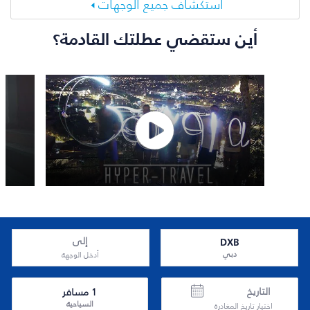
استكشاف جميع الوجهات
أين ستقضي عطلتك القادمة؟
DXB
إلى
دبي
أدخل الوجهة
التاريخ
1
مسافر
السياحية
اختيار تاريخ المغادرة