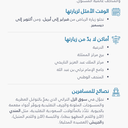
والمتاحف عالمية المستوى.
الوقت الأمثل لزيارتها
تحلو زيارة الرياض من
فبراير إلى أبريل
، ومن
أكتوبر إلى
ديسمبر
.
أماكن لا بدّ من زيارتها
الدرعية
برج مركز المملكة
مركز الملك عبد العزيز التاريخي
جامع الإمام تركي بن عبد الله
المتحف الوطني
نصائح للمسافرين
تجوّل في
سوق الزل
التراثي الذي يعجّ بالتوابل العطرية
والمنسوجات الملونة والحِرف التقليدية ويوفّر أجواء مفعمة
بالحيوية. تلذّذ بالمأكولات السعودية التقليدية، مثل
المندي
(الأرز واللحم المطهو ببطء)، والكبسة (الأرز واللحم المتبل)،
و
الجريش
(العصيدة المحلية).