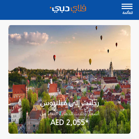
القأئمة
رحلات إلى فيلنيوس
أسعار رحلات الذهاب ابتداءً من
*AED 2,055