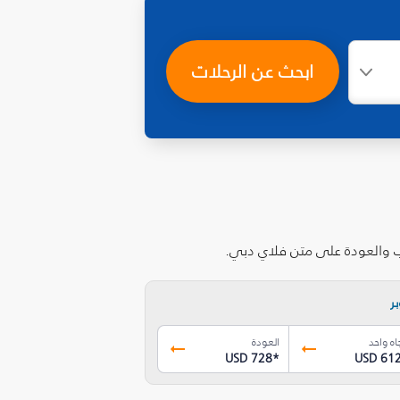
ابحث عن الرحلات
اب والعودة على متن فلاي دبي.
ر
اه واحد
العودة
USD 728
*
USD 61