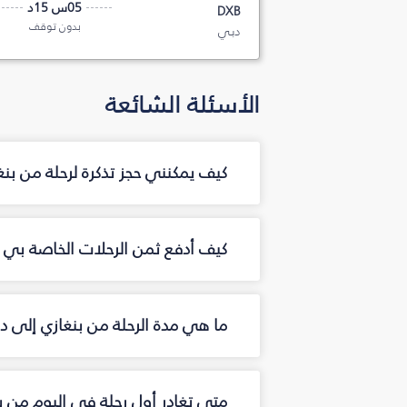
05س 15د
DXB
بدون توقف
دبي
الأسئلة الشائعة
كيف يمكنني حجز تذكرة لرحلة من بن
كيف أدفع ثمن الرحلات الخاصة بي م
ما هي مدة الرحلة من بنغازي إلى د
متى تغادر أول رحلة في اليوم من ب