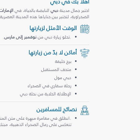
أهلاً بك في دبي
اختبر جمال مدينة
دبي
النابضة بالحياة، في
الإمارات
الصحراوية، لتختبر بين حناياها هذه المدينة العصرية
الوقت الأمثل لزيارتها
.تحلو زيارة دبي من
نوفمبر إلى مارس
.
أماكن لا بدّ من زيارتها
برج خليفة
متحف المستقبل
دبي مول
رحلة سفاري في الصحراء
الإطلالة الخلابة من نخلة دبي
نصائح للمسافرين
.انطلق في مغامرة مبهرة على متن المن
تنعكس على رمال الصحراء الذهبية، مبتكرة