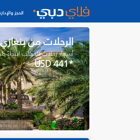
الحجز والإدارة
الرحلات من بنغازي
أسعار رحلات الذهاب ابتداءً م
*USD 441