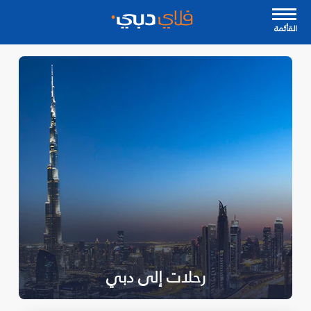
القأئمة
رحلات إلى دبي