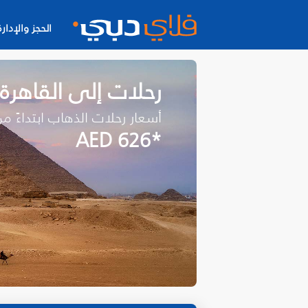
الحجز والإدارة
رحلات إلى القاهرة
أسعار رحلات الذهاب ابتداءً م
*AED 626