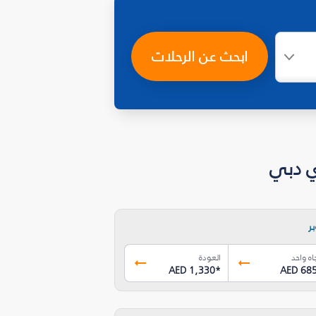
ابحث عن الرحلات
ر
اه واحد
العودة
AED 1,330
*
AED 68