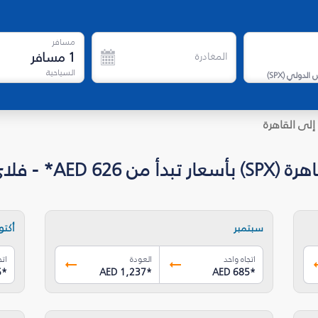
مسافر
1
مسافر
المغادرة
السياحية
 الدولي
(
SPX
)
إلى القاهرة
* - فلاي دبي
سبتمبر
أكتوب
اتجاه واحد
العودة
اتج
5
*
AED 1,237
*
AED 685
*