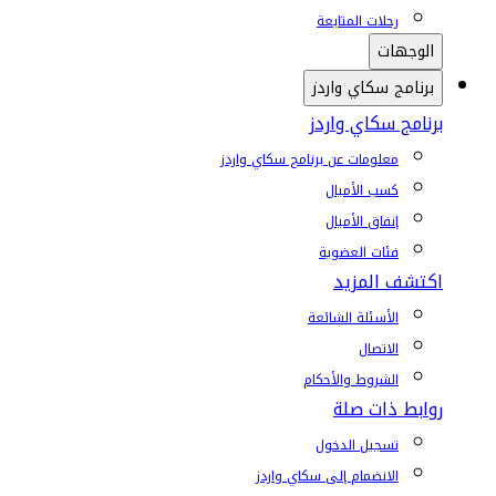
رحلات المتابعة
الوجهات
برنامج سكاي واردز
برنامج سكاي واردز
معلومات عن برنامج سكاي واردز
كسب الأميال
إنفاق الأميال
فئات العضوية
اكتشف المزيد
الأسئلة الشائعة
الاتصال
الشروط والأحكام
روابط ذات صلة
تسجيل الدخول
الانضمام إلى سكاي واردز