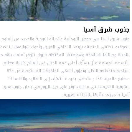
جنوب شرق آسيا
جنوب شرق آسيا هي موطن الروحانية والديانة البوذية والعديد من العلوم
الصوفية. تحتفي المنطقة بإرثها الثقافي العريق وأجواء شوارعها النابضة
بالحياة وجبالها الشاهقة وشواطئها المكتظة بالزوار. تتوفر أمامك باقة م
الأنشطة الممتعة مثل تسلّق أعلى قمم الجبال في العالم وزيارة معالم
سياحية منقطعة النظير وتذوّق أشهى المأكولات المستوحاة من عدّة
مطابخ عالمية. هذا وستحظى بفرصة التعرّف إلى التقاليد والفلسفات
الشرقية القديمة التي ما زالت تؤثر على جيل اليوم في بلدان جنوب شرق
آسيا حتى بعد تأثرها بالثقافة الغربية.