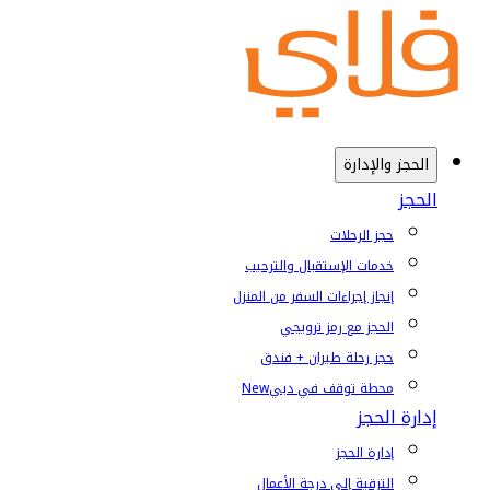
الحجز والإدارة
الحجز
حجز الرحلات
خدمات الإستقبال والترحيب
إنجاز إجراءات السفر من المنزل
الحجز مع رمز ترويجي
حجز رحلة طيران + فندق
محطة توقف في دبي
New
إدارة الحجز
إدارة الحجز
الترقية إلى درجة الأعمال