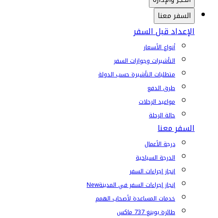
السفر معنا
الإعداد قبل السفر
أنواع الأسعار
التأشيرات وجوازات السفر
متطلبات التأشيرة حسب الدولة
طرق الدفع
مواعيد الرحلات
حالة الرحلة
السفر معنا
درجة الأعمال
الدرجة السياحية
إنجاز إجراءات السفر
إنجاز إجراءات السفر في المدينة
New
خدمات المساعدة لأصحاب الهمم
طائرة بوينغ 737 ماكس