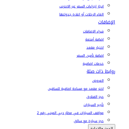
إنجاز إجراءات السفر عبر الإنترنت
إلغاء الرحلات أو إعادة جدولتها
الإضافات
شراء الإضافات
إضافة أمتعة
اختيار مقعد
إضافة تأمين السفر
خدمات إضافية
روابط ذات صلة
العروض
اختر مقعد مع مساحة إضافية للساقين
حجز الفنادق
تأجير السيارات
مواقف السيارات في مطار دبي المبنى رقم 2
حجز سيارة مع سائق
الحجز والإدارة