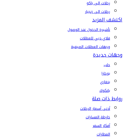
رحلات إلى باكو
رحلات إلى زنجبار
اكتشف المزيد
تأشيرة الدخول عند الوصول
فلاي دبي للعطلات
وجهات العطلات الصيفية
وجهات جديدة
حلب
بوخارا
بنغازي
بانكوك
روابط ذات صلة
أدنى أسعار الرحلات
خارطة المسارات
أفكار السفر
المطارات