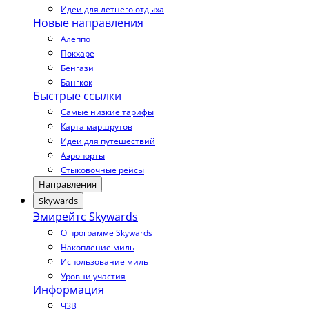
Идеи для летнего отдыха
Новые направления
Алеппо
Покхаре
Бенгази
Бангкок
Быстрые ссылки
Самые низкие тарифы
Карта маршрутов
Идеи для путешествий
Аэропорты
Стыковочные рейсы
Направления
Skywards
Эмирейтс Skywards
О программе Skywards
Накопление миль
Использование миль
Уровни участия
Информация
ЧЗВ