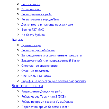
Бизнес-класс
Эконом-класс
Регистрация на рейс
Регистрация в городе
New
Доступность и помощь пассажирам
Boeing 737 MAX
На борту flydubai
Багаж
Ручная кладь
Регистрируемый багаж
Запрещенные и ограниченные предметы
Задержанный или поврежденный багаж
Спортивное снаряжение
Опасные предметы
Специальный багаж
Тарифы на регистрацию багажа в аэропорту
Быстрые ссылки
Разрешение Допуск на рейс
Рейсы через Терминал 3 (DXB)
Рейсы во время сезона Умры/Хаджа
Перелет во время беременности