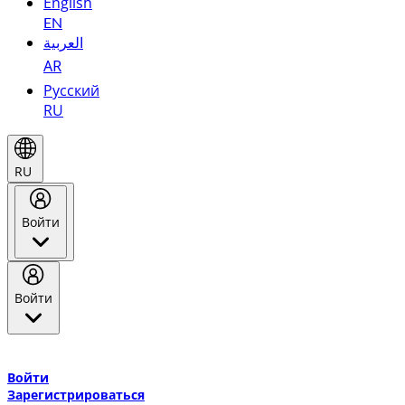
English
EN
العربية
AR
Русский
RU
RU
Войти
Войти
Добро пожаловать в Эмирейтс Skywards, программу лояльнос
авиакомпании Эмирейтс и теперь flydubai.
Войти
Зарегистрироваться