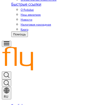
Быстрые ссылки
О flydubai
Наш авиапарк
Новости
Налоговая накладная
Карго
Помощь
RU