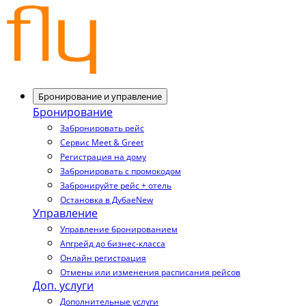
Бронирование и управление
Бронирование
Забронировать рейс
Сервис Meet & Greet
Регистрация на дому
Забронировать с промокодом
Забронируйте рейс + отель
Остановка в Дубае
New
Управление
Управление бронированием
Апгрейд до бизнес-класса
Онлайн регистрация
Отмены или изменения расписания рейсов
Доп. услуги
Дополнительные услуги