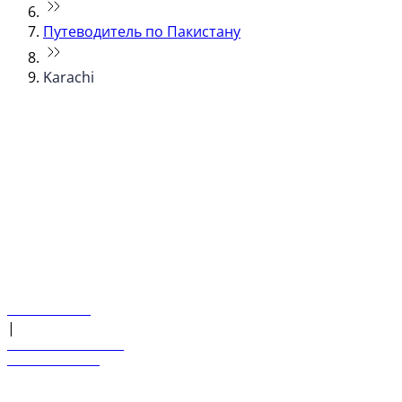
Путеводитель по Пакистану
Karachi
© flydubai 2026. Все права защищены.
Наша политика
|
Условия и положения
+971 600 54 44 45
Забронировать рейс