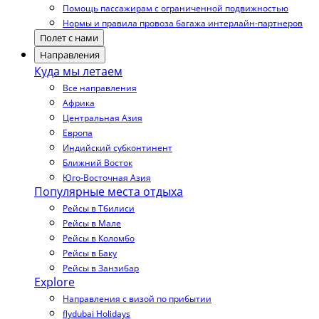
Помощь пассажирам с ограниченной подвижностью
Нормы и правила провоза багажа интерлайн-партнеров
Полет с нами
Направления
Куда мы летаем
Все направления
Африка
Центральная Азия
Европа
Индийский субконтинент
Ближний Восток
Юго-Восточная Азия
Популярные места отдыха
Рейсы в Тбилиси
Рейсы в Мале
Рейсы в Коломбо
Рейсы в Баку
Рейсы в Занзибар
Explore
Направления с визой по прибытии
flydubai Holidays