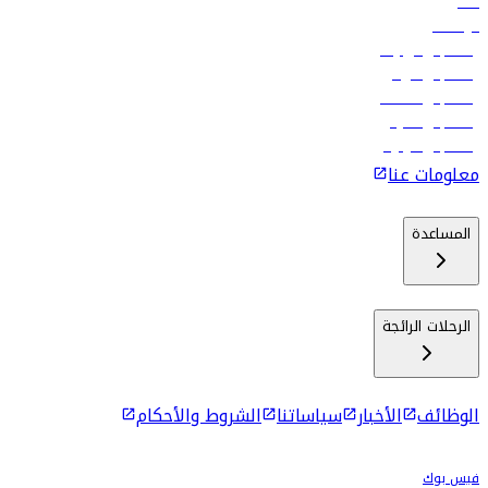
فنادق
الوظائف
رحلات إلى تبيليسي
رحلات إلى الرياض
رحلات إلى مسقط
رحلات إلى ماليه
رحلات إلى كولومبو
معلومات عنا
المساعدة
الرحلات الرائجة
الوظائف
الأخبار
سياساتنا
الشروط والأحكام
فيس بوك