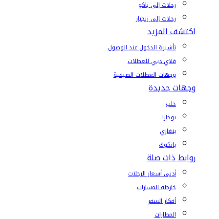
رحلات إلى باكو
رحلات إلى زنجبار
اكتشف المزيد
تأشيرة الدخول عند الوصول
فلاي دبي للعطلات
وجهات العطلات الصيفية
وجهات جديدة
حلب
بوخارا
بنغازي
بانكوك
روابط ذات صلة
أدنى أسعار الرحلات
خارطة المسارات
أفكار السفر
المطارات