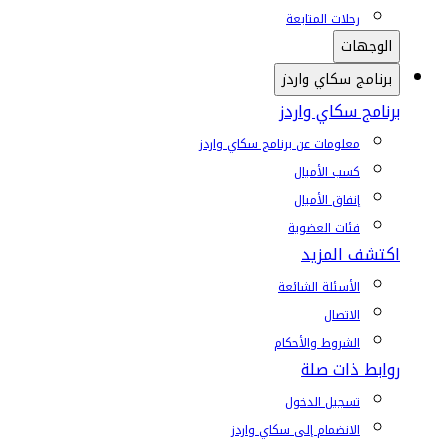
رحلات المتابعة
الوجهات
برنامج سكاي واردز
برنامج سكاي واردز
معلومات عن برنامج سكاي واردز
كسب الأميال
إنفاق الأميال
فئات العضوية
اكتشف المزيد
الأسئلة الشائعة
الاتصال
الشروط والأحكام
روابط ذات صلة
تسجيل الدخول
الانضمام إلى سكاي واردز