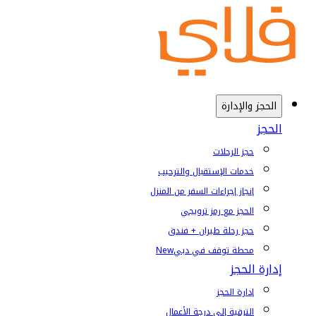
الحجز والإدارة
الحجز
حجز الرحلات
خدمات الإستقبال والترحيب
إنجاز إجراءات السفر من المنزل
الحجز مع رمز ترويجي
حجز رحلة طيران + فندق
محطة توقف في دبي
New
إدارة الحجز
إدارة الحجز
الترقية إلى درجة الأعمال