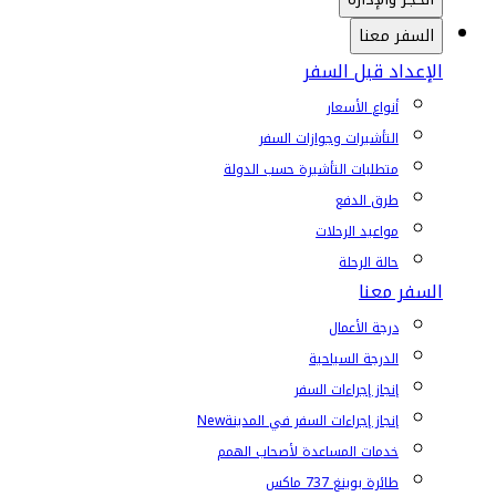
السفر معنا
الإعداد قبل السفر
أنواع الأسعار
التأشيرات وجوازات السفر
متطلبات التأشيرة حسب الدولة
طرق الدفع
مواعيد الرحلات
حالة الرحلة
السفر معنا
درجة الأعمال
الدرجة السياحية
إنجاز إجراءات السفر
إنجاز إجراءات السفر في المدينة
New
خدمات المساعدة لأصحاب الهمم
طائرة بوينغ 737 ماكس