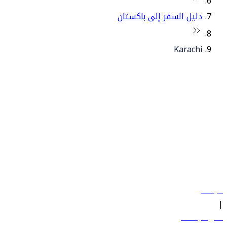
دليل السفر إلى باكستان
Karachi
© فلاي دبي 2026. جميع الحقوق محفوظة.
سياساتنا
|
الشروط والأحكام