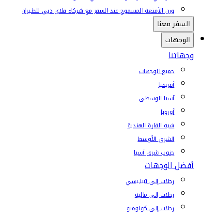
وزن الأمتعة المسموح عند السفر مع شركاء فلاي دبي للطيران
السفر معنا
الوجهات
وجهاتنا
جميع الوجهات
أفريقيا
آسيا الوسطى
أوروبا
شبه القارة الهندية
الشرق الأوسط
جنوب شرق آسيا
أفضل الوجهات
رحلات إلى تبيليسي
رحلات إلى ماليه
رحلات إلى كولومبو