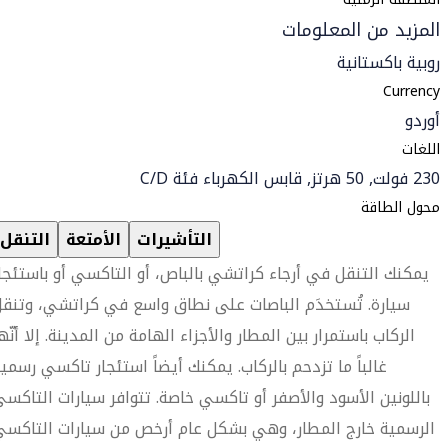
المزيد من المعلومات
روبية باكستانية
Currency
أوردو
اللغات
230 فولت, 50 هرتز, قابس الكهرباء فئة C/D
محول الطاقة
التأشيرات
الأمتعة
التنقل
يمكنك التنقل في أرجاء كراتشي بالباص، أو التاكسي أو باستئجا
سيارة. تُستخدَم الباصات على نطاق واسع في كراتشي، وتنق
الركاب باستمرار بين المطار والأجزاء الهامة من المدينة. إلا أنّه
غالباً ما تزدحم بالركاب. يمكنك أيضاً استئجار تاكسي رسمي
باللونين الأسود والأصفر أو تاكسي خاصة. تتوافر سيارات التاكس
الرسمية خارج المطار، وهي بشكل عام أرخص من سيارات التاكس