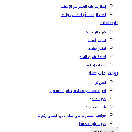
إنجاز إجراءات السفر عبر الإنترنت
إلغاء الرحلات أو إعادة جدولتها
الإضافات
شراء الإضافات
إضافة أمتعة
اختيار مقعد
إضافة تأمين السفر
خدمات إضافية
روابط ذات صلة
العروض
اختر مقعد مع مساحة إضافية للساقين
حجز الفنادق
تأجير السيارات
مواقف السيارات في مطار دبي المبنى رقم 2
حجز سيارة مع سائق
الحجز والإدارة