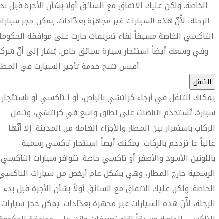
الخاصة. ولكن عليك الاتفاق مع السائق أولاً بشأن الأجرة قبل بد
الرحلة، لأّنّ هذه السيارات غير مجهزة بعدّادات. يمكن حجز سيارا
التاكسي الخاصة مسبقاً لقاء تعريفات حازت على موافقة الحكومة
وفي وسعك أيضاً استئجار سيارة بسائق خاص. يُشار إلى أنّ شرك
أفيس تتيح خدمة تأجير السيارت في المطار.
التنقل
يمكنك التنقل في أرجاء كراتشي بالباص، أو التاكسي أو باستئجار
سيارة. تُستخدَم الباصات على نطاق واسع في كراتشي، وتنقل
الركاب باستمرار بين المطار والأجزاء الهامة من المدينة. إلا أنّها
غالباً ما تزدحم بالركاب. يمكنك أيضاً استئجار تاكسي رسمية
باللونين الأسود والأصفر أو تاكسي خاصة. تتوافر سيارات التاكسي
الرسمية خارج المطار، وهي بشكل عام أرخص من سيارات التاكسي
الخاصة. ولكن عليك الاتفاق مع السائق أولاً بشأن الأجرة قبل بدء
الرحلة، لأّنّ هذه السيارات غير مجهزة بعدّادات. يمكن حجز سيارات
التاكسي الخاصة مسبقاً لقاء تعريفات حازت على موافقة الحكومة.