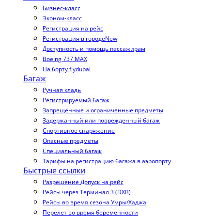
Бизнес-класс
Эконом-класс
Регистрация на рейс
Регистрация в городе
New
Доступность и помощь пассажирам
Boeing 737 MAX
На борту flydubai
Багаж
Ручная кладь
Регистрируемый багаж
Запрещенные и ограниченные предметы
Задержанный или поврежденный багаж
Спортивное снаряжение
Опасные предметы
Специальный багаж
Тарифы на регистрацию багажа в аэропорту
Быстрые ссылки
Разрешение Допуск на рейс
Рейсы через Терминал 3 (DXB)
Рейсы во время сезона Умры/Хаджа
Перелет во время беременности