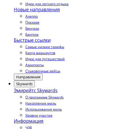
Идеи для летнего отдыха
Новые направления
Алеппо
Покхаре
Бенгази
Бангкок
Быстрые ссылки
Самые низкие тарифы
Карта маршрутов
Идеи для путешествий
Аэропорты
Стыковочные рейсы
Направления
Skywards
Эмирейтс Skywards
О программе Skywards
Накопление миль
Использование миль
Уровни участия
Информация
ЧЗВ