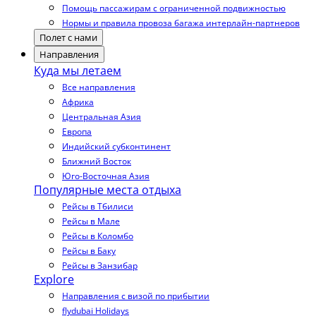
Помощь пассажирам с ограниченной подвижностью
Нормы и правила провоза багажа интерлайн-партнеров
Полет с нами
Направления
Куда мы летаем
Все направления
Африка
Центральная Азия
Европа
Индийский субконтинент
Ближний Восток
Юго-Восточная Азия
Популярные места отдыха
Рейсы в Тбилиси
Рейсы в Мале
Рейсы в Коломбо
Рейсы в Баку
Рейсы в Занзибар
Explore
Направления с визой по прибытии
flydubai Holidays