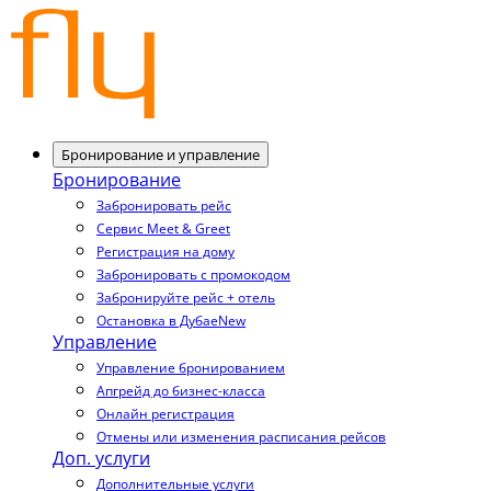
Бронирование и управление
Бронирование
Забронировать рейс
Сервис Meet & Greet
Регистрация на дому
Забронировать с промокодом
Забронируйте рейс + отель
Остановка в Дубае
New
Управление
Управление бронированием
Апгрейд до бизнес-класса
Онлайн регистрация
Отмены или изменения расписания рейсов
Доп. услуги
Дополнительные услуги