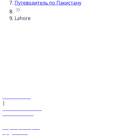
Путеводитель по Пакистану
Lahore
© flydubai 2026. Все права защищены.
Наша политика
|
Условия и положения
+971 600 54 44 45
Забронировать рейс
Предложения