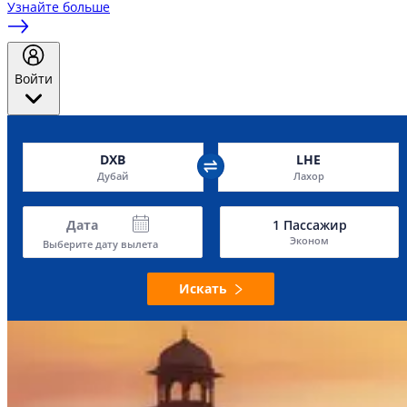
Узнайте больше
Войти
DXB
LHE
Дубай
Лахор
Дата
1
Пассажир
Эконом
Выберите дату вылета
Искать