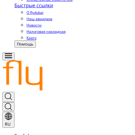
Быстрые ссылки
О flydubai
Наш авиапарк
Новости
Налоговая накладная
Карго
Помощь
RU