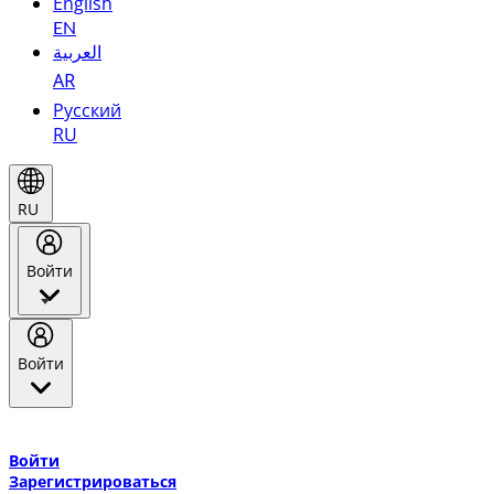
English
EN
العربية
AR
Русский
RU
RU
Войти
Войти
Добро пожаловать в Эмирейтс Skywards, программу лояльнос
авиакомпании Эмирейтс и теперь flydubai.
Войти
Зарегистрироваться