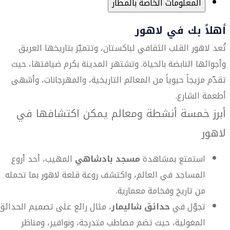
المعلومات الخاصة بالمطار
أهلاً بك في لاهور
تُعد لاهور القلب الثقافي لباكستان، وتتميّز بتاريخها العريق
وأجوائها النابضة بالحياة. وتشتهر المدينة بكرم ضيافتها، حيث
تقدّم مزيجاً حيوياً من المعالم التاريخية، والمهرجانات، وأشهى
أطعمة الشارع.
أبرز خمسة أنشطة ومعالم يمكن اكتشافها في
لاهور
استمتع بمشاهدة
مسجد بادشاهي
المهيب، أحد أروع
المساجد في العالم، واكتشف روعة قلعة لاهور بما تحمله
من تاريخ وفخامة معمارية.
تجوّل في
حدائق شاليمار
، مثال رائع على تصميم الحدائق
المغولية، حيث تضم مصاطب متدرجة، ونوافير، ومناظر