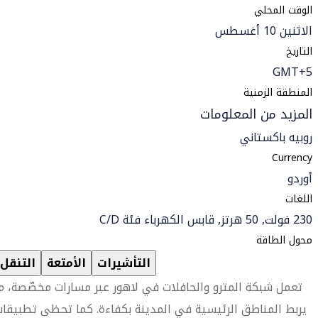
الوقت المحلي
الاثنين 10 أغسطس
التاريخ
GMT+5
المنطقة الزمنية
المزيد من المعلومات
روبيه باكستاني
Currency
أوردو
اللغات
230 فولت, 50 هرتز, قابس الكهرباء فئة C/D
محول الطاقة
التأشيرات
الأمتعة
التنقل
تعمل شبكة المترو والحافلات في لاهور عبر مسارات مخصّصة، م
يربط المناطق الرئيسية في المدينة بكفاءة. كما تحظى تطبيقا