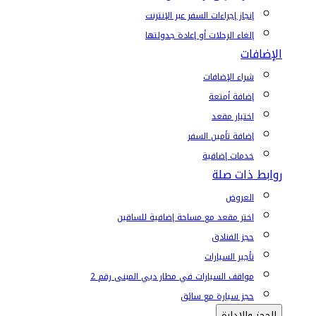
إنجاز إجراءات السفر عبر الإنترنت
إلغاء الرحلات أو إعادة جدولتها
الإضافات
شراء الإضافات
إضافة أمتعة
اختيار مقعد
إضافة تأمين السفر
خدمات إضافية
روابط ذات صلة
العروض
اختر مقعد مع مساحة إضافية للساقين
حجز الفنادق
تأجير السيارات
مواقف السيارات في مطار دبي المبنى رقم 2
حجز سيارة مع سائق
الحجز والإدارة