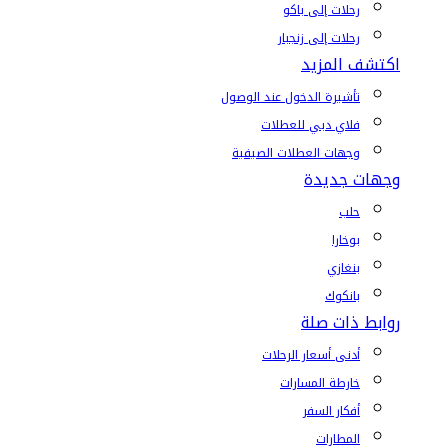
رحلات إلى باكو
رحلات إلى زنجبار
اكتشف المزيد
تأشيرة الدخول عند الوصول
فلاي دبي للعطلات
وجهات العطلات الصيفية
وجهات جديدة
حلب
بوخارا
بنغازي
بانكوك
روابط ذات صلة
أدنى أسعار الرحلات
خارطة المسارات
أفكار السفر
المطارات