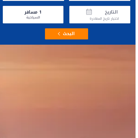
التاريخ
1
مسافر
السياحية
اختيار تاريخ المغادرة
البحث