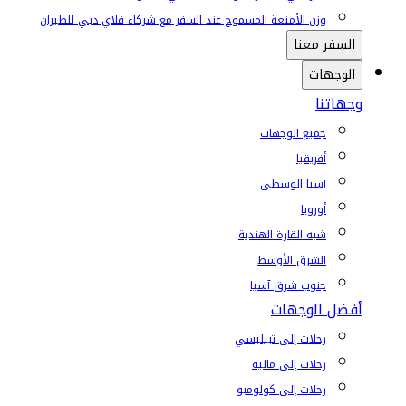
وزن الأمتعة المسموح عند السفر مع شركاء فلاي دبي للطيران
السفر معنا
الوجهات
وجهاتنا
جميع الوجهات
أفريقيا
آسيا الوسطى
أوروبا
شبه القارة الهندية
الشرق الأوسط
جنوب شرق آسيا
أفضل الوجهات
رحلات إلى تبيليسي
رحلات إلى ماليه
رحلات إلى كولومبو