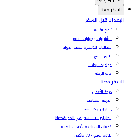
السفر معنا
الإعداد قبل السفر
أنواع الأسعار
التأشيرات وجوازات السفر
متطلبات التأشيرة حسب الدولة
طرق الدفع
مواعيد الرحلات
حالة الرحلة
السفر معنا
درجة الأعمال
الدرجة السياحية
إنجاز إجراءات السفر
إنجاز إجراءات السفر في المدينة
New
خدمات المساعدة لأصحاب الهمم
طائرة بوينغ 737 ماكس