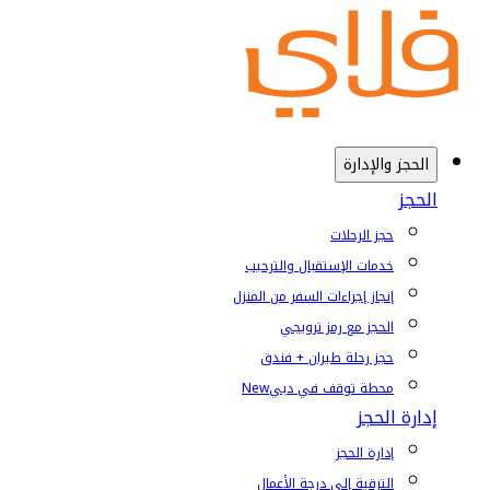
الحجز والإدارة
الحجز
حجز الرحلات
خدمات الإستقبال والترحيب
إنجاز إجراءات السفر من المنزل
الحجز مع رمز ترويجي
حجز رحلة طيران + فندق
محطة توقف في دبي
New
إدارة الحجز
إدارة الحجز
الترقية إلى درجة الأعمال