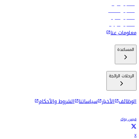
رحلات إلى الرياض
رحلات إلى مسقط
رحلات إلى ماليه
رحلات إلى كولومبو
معلومات عنا
المساعدة
الرحلات الرائجة
الوظائف
الأخبار
سياساتنا
الشروط والأحكام
فيس بوك
X