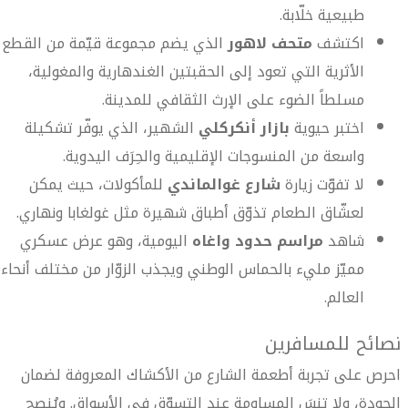
طبيعية خلّابة.
اكتشف
متحف لاهور
الذي يضم مجموعة قيّمة من القطع
الأثرية التي تعود إلى الحقبتين الغندهارية والمغولية،
مسلطاً الضوء على الإرث الثقافي للمدينة.
اختبر حيوية
بازار أنكركلي
الشهير، الذي يوفّر تشكيلة
واسعة من المنسوجات الإقليمية والحِرَف اليدوية.
لا تفوّت زيارة
شارع غوالماندي
للمأكولات، حيث يمكن
لعشّاق الطعام تذوّق أطباق شهيرة مثل غولغابا ونهاري.
شاهد
مراسم حدود واغاه
اليومية، وهو عرض عسكري
مميّز مليء بالحماس الوطني ويجذب الزوّار من مختلف أنحاء
العالم.
نصائح للمسافرين
احرص على تجربة أطعمة الشارع من الأكشاك المعروفة لضمان
الجودة، ولا تنسَ المساومة عند التسوّق في الأسواق. ويُنصح