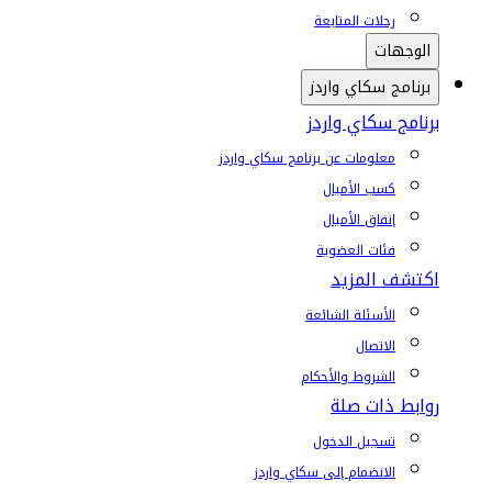
رحلات المتابعة
الوجهات
برنامج سكاي واردز
برنامج سكاي واردز
معلومات عن برنامج سكاي واردز
كسب الأميال
إنفاق الأميال
فئات العضوية
اكتشف المزيد
الأسئلة الشائعة
الاتصال
الشروط والأحكام
روابط ذات صلة
تسجيل الدخول
الانضمام إلى سكاي واردز