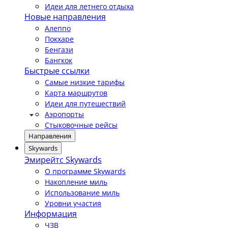
Идеи для летнего отдыха
Новые направления
Алеппо
Покхаре
Бенгази
Бангкок
Быстрые ссылки
Самые низкие тарифы
Карта маршрутов
Идеи для путешествий
Аэропорты
Стыковочные рейсы
Направления
Skywards
Эмирейтс Skywards
О программе Skywards
Накопление миль
Использование миль
Уровни участия
Информация
ЧЗВ