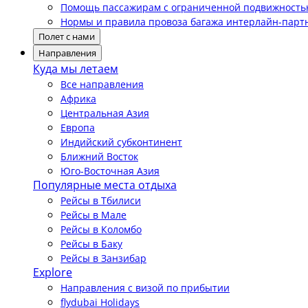
Помощь пассажирам с ограниченной подвижност
Нормы и правила провоза багажа интерлайн-парт
Полет с нами
Направления
Куда мы летаем
Все направления
Африка
Центральная Азия
Европа
Индийский субконтинент
Ближний Восток
Юго-Восточная Азия
Популярные места отдыха
Рейсы в Тбилиси
Рейсы в Мале
Рейсы в Коломбо
Рейсы в Баку
Рейсы в Занзибар
Explore
Направления с визой по прибытии
flydubai Holidays