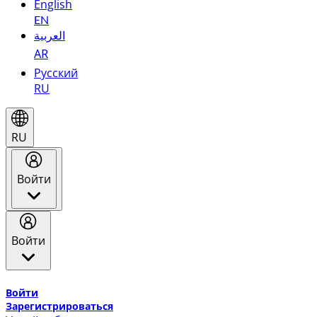
English
EN
العربية
AR
Русский
RU
RU
Войти
Войти
Добро пожаловать в Эмирейтс Skywards, программу лоя
Войти
Зарегистрироваться