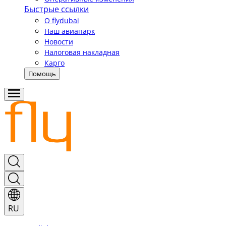
Быстрые ссылки
О flydubai
Наш авиапарк
Новости
Налоговая накладная
Карго
Помощь
RU