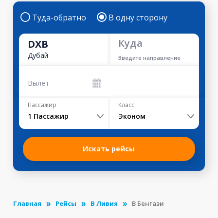
Туда-обратно
В одну сторону
Куда
DXB
Дубай
Введите направление
Вылет
Пассажир
Класс
1
Пассажир
Эконом
Искать рейсы
Главная
Рейсы
В Ливия
В Бенгази