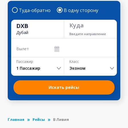
Туда-обратно
В одну сторону
Куда
DXB
Дубай
Введите направление
Вылет
Пассажир
Класс
1
Пассажир
Эконом
Искать рейсы
Главная
Рейсы
В Ливия