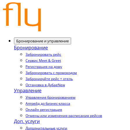
Бронирование и управление
Бронирование
Забронировать рейс
Сервис Meet & Greet
Регистрация на дому
Забронировать с промокодом
Забронируйте рейс + отель
Остановка в Дубае
New
Управление
Управление бронированием
Апгрейд до бизнес-класса
Онлайн регистрация
Отмены или изменения расписания рейсов
Доп. услуги
Дополнительные услуги