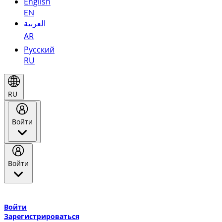
English
EN
العربية
AR
Русский
RU
RU
Войти
Войти
Добро пожаловать в Эмирейтс Skywards, программу лояльнос
авиакомпании Эмирейтс и теперь flydubai.
Войти
Зарегистрироваться