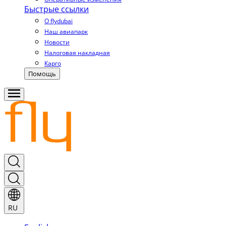
Быстрые ссылки
О flydubai
Наш авиапарк
Новости
Налоговая накладная
Карго
Помощь
RU