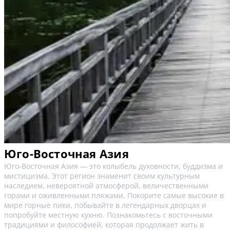
Юго-Восточная Азия
Юго-Восточная Азия ― это колыбель духовности, буддизма и
мистицизма. Этот регион знаменит своим культурным
наследием, невероятной атмосферой, величественными
горами и оживленными пляжами. Покорите самые высокие в
мире горные пики, побывайте в легендарных дворцах и
попробуйте местную кухню. Познакомьтесь с восточными
традициями и философией, которая продолжает жить в