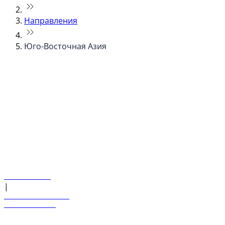
Направления
Юго-Восточная Азия
© flydubai 2026. Все права защищены.
Наша политика
|
Условия и положения
+971 600 54 44 45