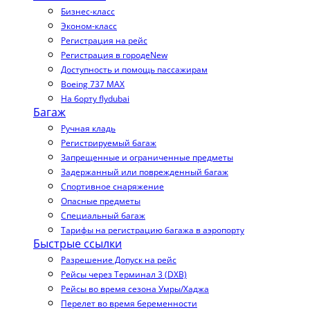
Бизнес-класс
Эконом-класс
Регистрация на рейс
Регистрация в городе
New
Доступность и помощь пассажирам
Boeing 737 MAX
На борту flydubai
Багаж
Ручная кладь
Регистрируемый багаж
Запрещенные и ограниченные предметы
Задержанный или поврежденный багаж
Спортивное снаряжение
Опасные предметы
Специальный багаж
Тарифы на регистрацию багажа в аэропорту
Быстрые ссылки
Разрешение Допуск на рейс
Рейсы через Терминал 3 (DXB)
Рейсы во время сезона Умры/Хаджа
Перелет во время беременности