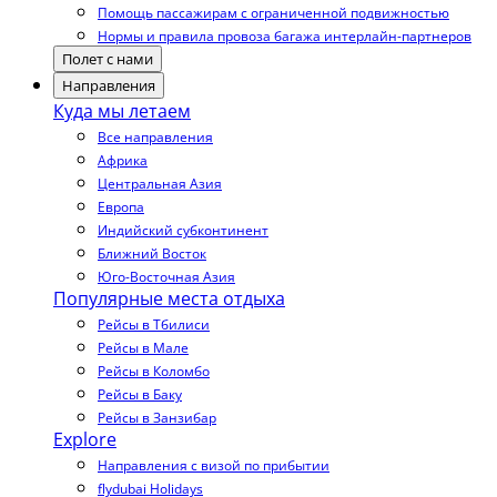
Помощь пассажирам с ограниченной подвижностью
Нормы и правила провоза багажа интерлайн-партнеров
Полет с нами
Направления
Куда мы летаем
Все направления
Африка
Центральная Азия
Европа
Индийский субконтинент
Ближний Восток
Юго-Восточная Азия
Популярные места отдыха
Рейсы в Тбилиси
Рейсы в Мале
Рейсы в Коломбо
Рейсы в Баку
Рейсы в Занзибар
Explore
Направления с визой по прибытии
flydubai Holidays