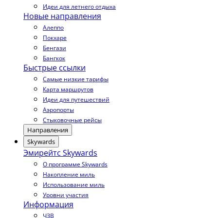
Идеи для летнего отдыха
Новые направления
Алеппо
Покхаре
Бенгази
Бангкок
Быстрые ссылки
Самые низкие тарифы
Карта маршрутов
Идеи для путешествий
Аэропорты
Стыковочные рейсы
Направления
Skywards
Эмирейтс Skywards
О программе Skywards
Накопление миль
Использование миль
Уровни участия
Информация
ЧЗВ