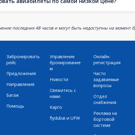
овать авиабилеты по самой низкой цене?
ение последних 48 часов и могут быть недоступны на момент 
Забронировать
Управление
Онлайн-
рейс
бронирование
регистрация
м
Предложения
Часто
Новости
задаваемые
Направления
вопросы
Свяжитесь с
Багаж
нами
Отдел
снабжения
Помощь
Карго
Реклама на
flydubai и UFW
бортовой
системе