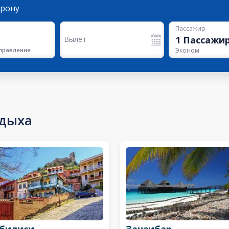
орону
Пассажир
1
Пассажи
Вылет
правление
Эконом
тдыха
билиси
Занзибар