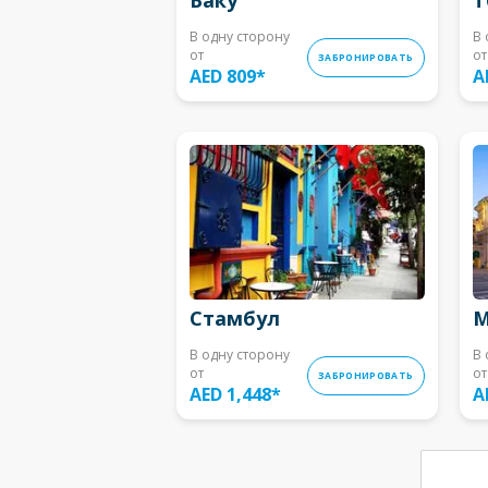
В одну сторону
В 
от
от
ЗАБРОНИРОВАТЬ
AED 809
*
A
Стамбул
М
В одну сторону
В 
от
от
ЗАБРОНИРОВАТЬ
AED 1,448
*
A