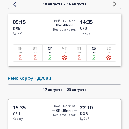
-
10 августа
16 августа
09:15
Рейс FZ 1077
14:35
06ч 20мин
DXB
CFU
Без остановок
Дубай
Корфу
ПН
ВТ
СР
ЧТ
ПТ
СБ
ВС
10
11
12
13
14
15
16
Рейс Корфу - Дубай
-
17 августа
23 августа
15:35
Рейс FZ 1078
22:10
05ч 35мин
CFU
DXB
Без остановок
Корфу
Дубай