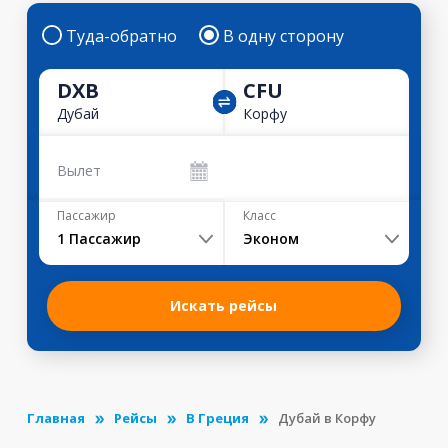
Туда-обратно
В одну сторону
DXB
CFU
Дубай
Корфу
Вылет
Пассажир
Класс
1
Пассажир
Эконом
Искать рейсы
Главная
Рейсы
В Греция
Дубай в Корфу