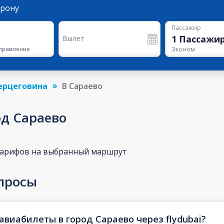
орону
Пассажир
1
Пассажи
Вылет
правление
Эконом
Герцеговина
В Сараево
од Сараево
тарифов на выбранный маршрут
просы
авиабилеты в город Сараево через flydubai?