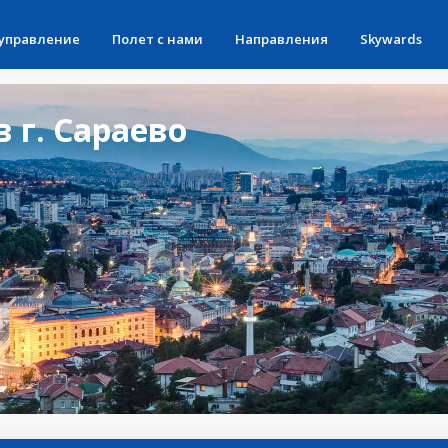
 управление
Полет с нами
Направления
Skywards
 г. Сараево