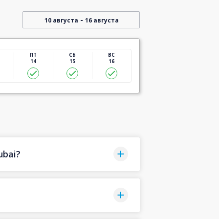
-
10 августа
16 августа
ПТ
СБ
ВС
14
15
16
ubai?