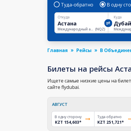
Туда-обратно
В одну ст
Откуда
Куда
Международный аэропорт Нурсултан Назарбаев
(
NQZ
)
Главная
Рейсы
В Объедине
Билеты на рейсы Аст
Ищете самые низкие цены на билет 
сайте flydubai.
АВГУСТ
В одну сторону
Туда-обратно
KZT 154,603
*
KZT 251,721
*