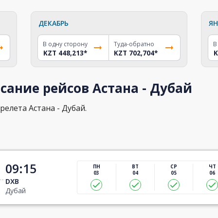
ДЕКАБРЬ
ЯН
В одну сторону
Туда-обратно
В
KZT 448,213
*
KZT 702,704
*
K
сание рейсов Астана - Дубай
релета Астана - Дубай.
09:15
ПН
ВТ
СР
ЧТ
03
04
05
06
DXB
Дубай