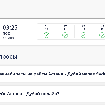
03:25
ПН
ВТ
СР
ЧТ
10
11
12
13
NQZ
Астана
просы
авиабилеты на рейсы Астана - Дубай через flyd
ейс Астана - Дубай онлайн?