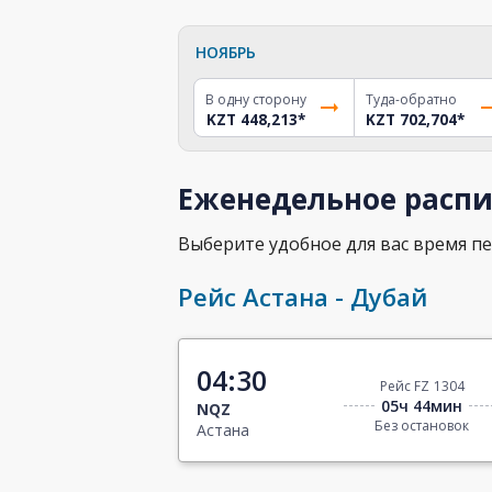
НОЯБРЬ
В одну сторону
Туда-обратно
KZT 448,213
*
KZT 702,704
*
Еженедельное распи
Выберите удобное для вас время пе
Рейс Астана - Дубай
04:30
Рейс FZ 1304
05ч 44мин
NQZ
Без остановок
Астана