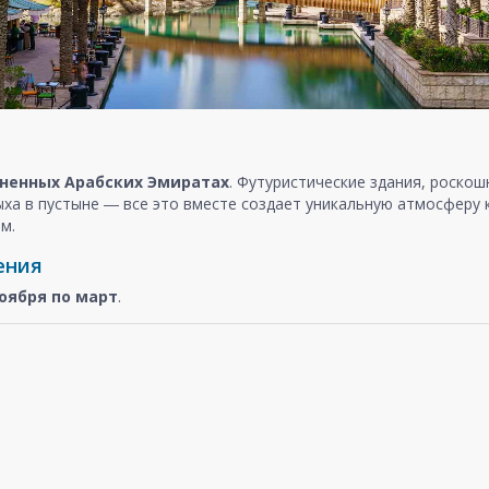
ненных Арабских Эмиратах
. Футуристические здания, роско
ыха в пустыне ― все это вместе создает уникальную атмосферу
м.
ения
оября
по март
.