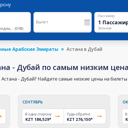
орону
Пассажир
1
Пассажи
Вылет
Эконом
Международный Аэропорт Дубая
(
DXB
)
нные Арабские Эмираты
Астана в Дубай
ана - Дубай по самым низким цен
Астана - Дубай? Найдите самые низкие цены на билеты 
СЕНТЯБРЬ
ОК
В одну сторону
Туда-обратно
В
KZT 186,529
*
KZT 276,150
*
K