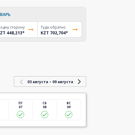
ВАРЬ
 одну сторону
Туда-обратно
ZT 448,213
*
KZT 702,704
*
-
03 августа
09 августа
ПТ
СБ
ВС
07
08
09