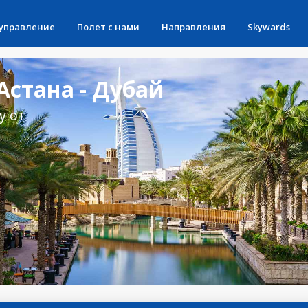
 управление
Полет с нами
Направления
Skywards
стана - Дубай
у от