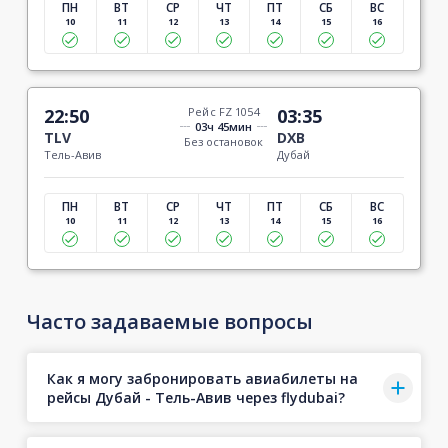
ПН
ВТ
СР
ЧТ
ПТ
СБ
ВС
10
11
12
13
14
15
16
22:50
Рейс FZ 1054
03:35
03ч 45мин
TLV
DXB
Без остановок
Тель-Авив
Дубай
ПН
ВТ
СР
ЧТ
ПТ
СБ
ВС
10
11
12
13
14
15
16
Часто задаваемые вопросы
Как я могу забронировать авиабилеты на
рейсы Дубай - Тель-Авив через flydubai?