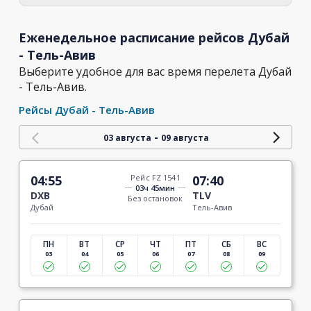
Еженедельное расписание рейсов Дубай
- Тель-Авив
Выберите удобное для вас время перелета Дубай
- Тель-Авив.
Рейсы Дубай - Тель-Авив
-
03 августа
09 августа
04:55
Рейс FZ 1541
07:40
03ч 45мин
DXB
TLV
Без остановок
Дубай
Тель-Авив
ПН
ВТ
СР
ЧТ
ПТ
СБ
ВС
03
04
05
06
07
08
09