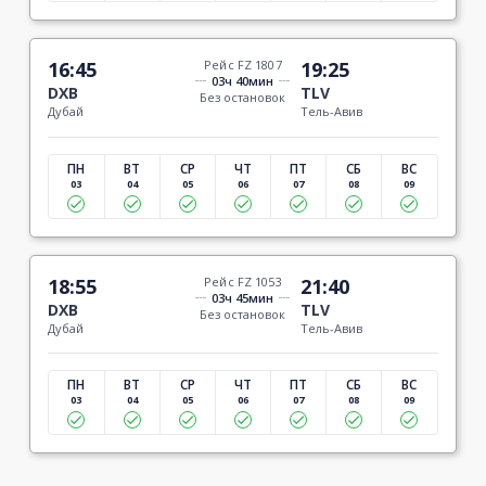
16:45
Рейс FZ 1807
19:25
03ч 40мин
DXB
TLV
Без остановок
Дубай
Тель-Авив
ПН
ВТ
СР
ЧТ
ПТ
СБ
ВС
03
04
05
06
07
08
09
18:55
Рейс FZ 1053
21:40
03ч 45мин
DXB
TLV
Без остановок
Дубай
Тель-Авив
ПН
ВТ
СР
ЧТ
ПТ
СБ
ВС
03
04
05
06
07
08
09