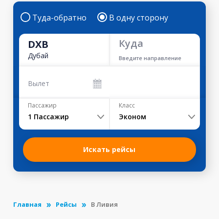
Туда-обратно
В одну сторону
Куда
DXB
Дубай
Введите направление
Вылет
Пассажир
Класс
1
Пассажир
Эконом
Искать рейсы
Главная
Рейсы
В Ливия