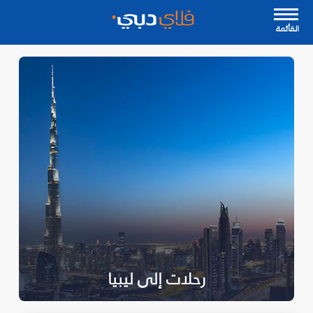
القأئمة
رحلات إلى ليبيا