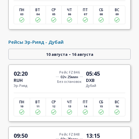
ПН
ВТ
СР
ЧТ
ПТ
СБ
ВС
03
04
05
06
07
08
09
Рейсы Эр-Рияд - Дубай
-
10 августа
16 августа
02:20
Рейс FZ 846
05:45
02ч 25мин
RUH
DXB
Без остановок
Эр-Рияд
Дубай
ПН
ВТ
СР
ЧТ
ПТ
СБ
ВС
10
11
12
13
14
15
16
09:50
Рейс FZ 848
13:15
02ч 25мин