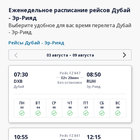
Еженедельное расписание рейсов Дубай
- Эр-Рияд
Выберите удобное для вас время перелета Дубай
- Эр-Рияд.
Рейсы Дубай - Эр-Рияд
-
03 августа
09 августа
07:30
Рейс FZ 847
08:50
02ч 20мин
DXB
RUH
Без остановок
Дубай
Эр-Рияд
ПН
ВТ
СР
ЧТ
ПТ
СБ
ВС
03
04
05
06
07
08
09
10:55
Рейс FZ 841
12:15