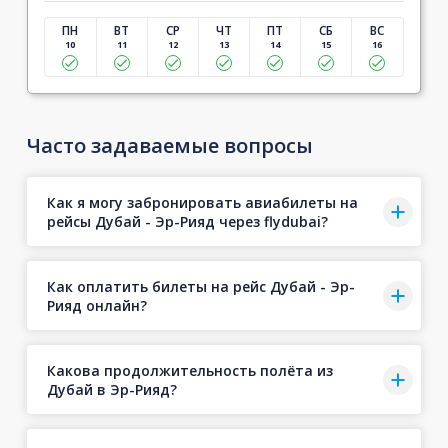
ПН
ВТ
СР
ЧТ
ПТ
СБ
ВС
10
11
12
13
14
15
16
Часто задаваемые вопросы
Как я могу забронировать авиабилеты на
рейсы Дубай - Эр-Рияд через flydubai?
Как оплатить билеты на рейс Дубай - Эр-
Рияд онлайн?
Какова продолжительность полёта из
Дубай в Эр-Рияд?