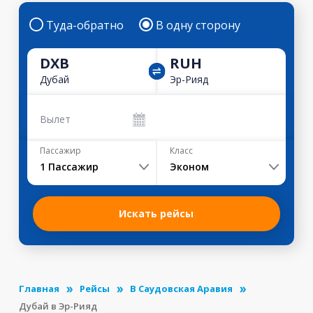
Туда-обратно
В одну сторону
DXB
RUH
Дубай
Эр-Рияд
Вылет
Пассажир
Класс
1
Пассажир
Эконом
Искать рейсы
Главная
Рейсы
В Саудовская Аравия
Дубай в Эр-Рияд