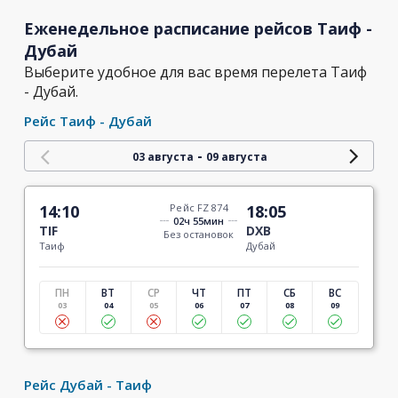
Еженедельное расписание рейсов Таиф -
Дубай
Выберите удобное для вас время перелета Таиф
- Дубай.
Рейс Таиф - Дубай
-
03 августа
09 августа
14:10
Рейс FZ 874
18:05
02ч 55мин
TIF
DXB
Без остановок
Таиф
Дубай
ПН
ВТ
СР
ЧТ
ПТ
СБ
ВС
03
04
05
06
07
08
09
Рейс Дубай - Таиф