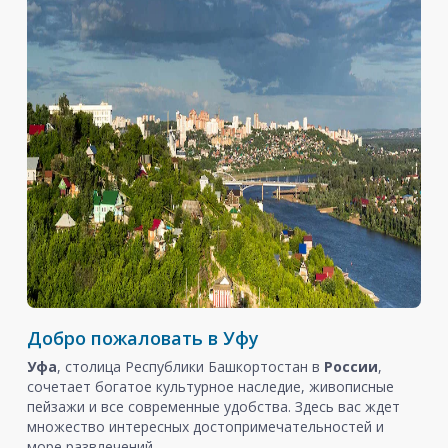
Добро пожаловать в Уфу
Уфа
, столица Республики Башкортостан в
России
,
сочетает богатое культурное наследие, живописные
пейзажи и все современные удобства. Здесь вас ждет
множество интересных достопримечательностей и
море развлечений.