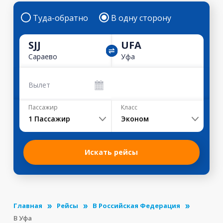
Туда-обратно
В одну сторону
SJJ
UFA
Сараево
Уфа
Вылет
Пассажир
Класс
1
Пассажир
Эконом
Искать рейсы
Главная
Рейсы
В Российская Федерация
В Уфа