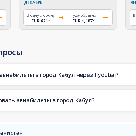
ДЕКАБРЬ
ЯН
В одну сторону
Туда-обратно
В
EUR 621
*
EUR 1,187
*
просы
авиабилеты в город Кабул через flydubai?
овать авиабилеты в город Кабул?
ганистан