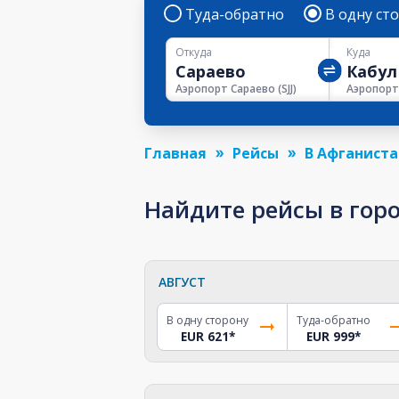
Туда-обратно
В одну ст
Откуда
Куда
Аэропорт Сараево
(
SJJ
)
Аэропорт
Главная
Рейсы
В Афганиста
Найдите рейсы в горо
АВГУСТ
В одну сторону
Туда-обратно
EUR 621
*
EUR 999
*