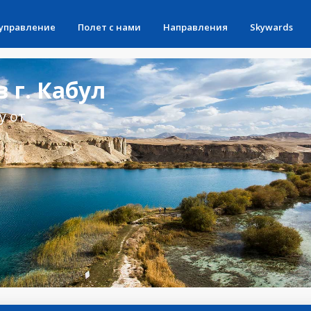
 управление
Полет с нами
Направления
Skywards
 г. Кабул
у от