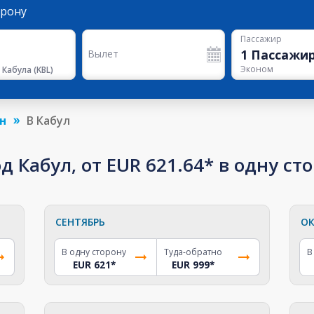
орону
Пассажир
1
Пассажи
Вылет
Эконом
 Кабула
(
KBL
)
н
В Кабул
д Кабул, от EUR 621.64* в одну ст
СЕНТЯБРЬ
ОК
В одну сторону
Туда-обратно
В
EUR 621
*
EUR 999
*