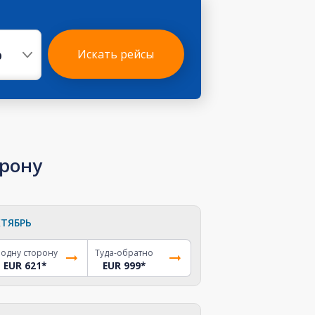
р
Искать рейсы
орону
ТЯБРЬ
 одну сторону
Туда-обратно
EUR 621
*
EUR 999
*