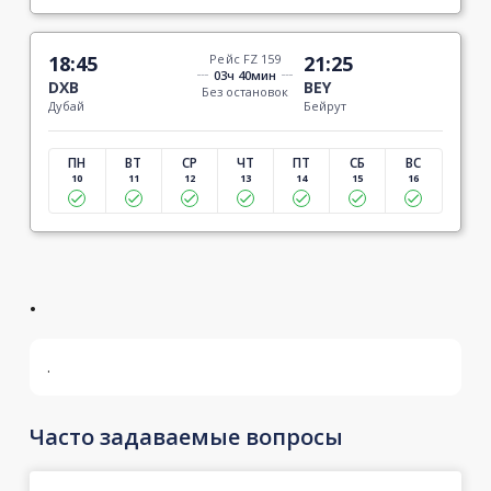
18:45
Рейс FZ 159
21:25
03ч 40мин
DXB
BEY
Без остановок
Дубай
Бейрут
ПН
ВТ
СР
ЧТ
ПТ
СБ
ВС
10
11
12
13
14
15
16
.
.
Часто задаваемые вопросы