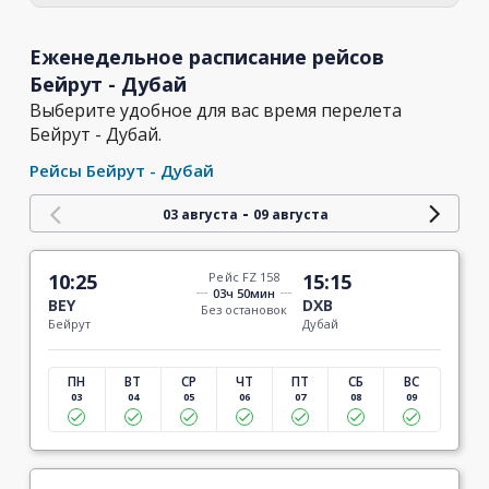
Еженедельное расписание рейсов
Бейрут - Дубай
Выберите удобное для вас время перелета
Бейрут - Дубай.
Рейсы Бейрут - Дубай
-
03 августа
09 августа
10:25
Рейс FZ 158
15:15
03ч 50мин
BEY
DXB
Без остановок
Бейрут
Дубай
ПН
ВТ
СР
ЧТ
ПТ
СБ
ВС
03
04
05
06
07
08
09