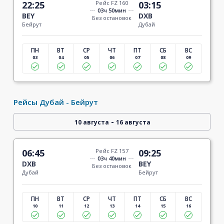
22:25
Рейс FZ 160
03:15
03ч 50мин
BEY
DXB
Без остановок
Бейрут
Дубай
ПН
ВТ
СР
ЧТ
ПТ
СБ
ВС
03
04
05
06
07
08
09
Рейсы Дубай - Бейрут
-
10 августа
16 августа
06:45
Рейс FZ 157
09:25
03ч 40мин
DXB
BEY
Без остановок
Дубай
Бейрут
ПН
ВТ
СР
ЧТ
ПТ
СБ
ВС
10
11
12
13
14
15
16