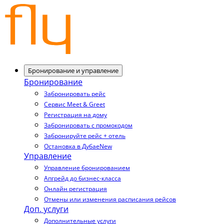
Бронирование и управление
Бронирование
Забронировать рейс
Сервис Meet & Greet
Регистрация на дому
Забронировать с промокодом
Забронируйте рейс + отель
Остановка в Дубае
New
Управление
Управление бронированием
Апгрейд до бизнес-класса
Онлайн регистрация
Отмены или изменения расписания рейсов
Доп. услуги
Дополнительные услуги