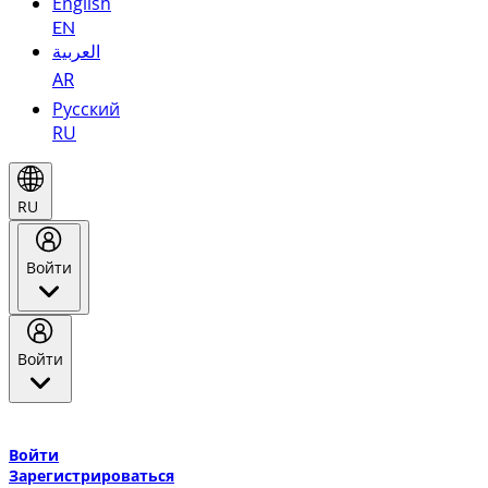
English
EN
العربية
AR
Русский
RU
RU
Войти
Войти
Добро пожаловать в Эмирейтс Skywards, программу лояльнос
авиакомпании Эмирейтс и теперь flydubai.
Войти
Зарегистрироваться