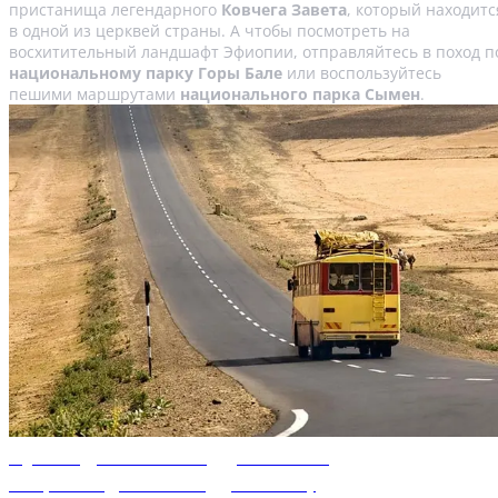
пристанища легендарного
Ковчега Завета
, который находитс
в одной из церквей страны. А чтобы посмотреть на
восхитительный ландшафт Эфиопии, отправляйтесь в поход п
национальному парку Горы Бале
или воспользуйтесь
пешими маршрутами
национального парка Сымен
.
Путеводитель по Аддис-Абебе
Откройте для себя Аддис-Абебу