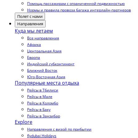
Помощь пассажирам с ограниченной подвижностью
Нормы и правила провоза багажа интерлайн-партнеров
Полет с нами
Направления
Куда мы летаем
Все направления
Африка
Центральная Азия
Европа
Индийский субконтинент
Ближний Восток
Юго-Восточная Азия
Популярные места отдыха
Рейсы в Тбилиси
Рейсы в Мале
Рейсы в Коломбо
Рейсы в Баку
Рейсы в Занзибар
Explore
Направления с визой по прибытии
flydubai Holidays