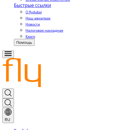
Быстрые ссылки
О flydubai
Наш авиапарк
Новости
Налоговая накладная
Карго
Помощь
RU