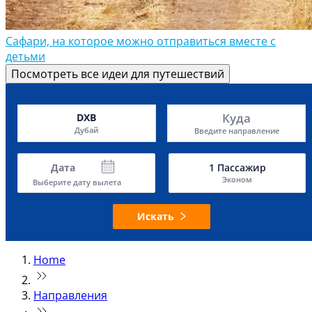
Сафари, на которое можно отправиться вместе с
детьми
Посмотреть все идеи для путешествий
Куда
DXB
Дубай
Введите направление
Дата
1
Пассажир
Эконом
Выберите дату вылета
Искать
Home
Направления