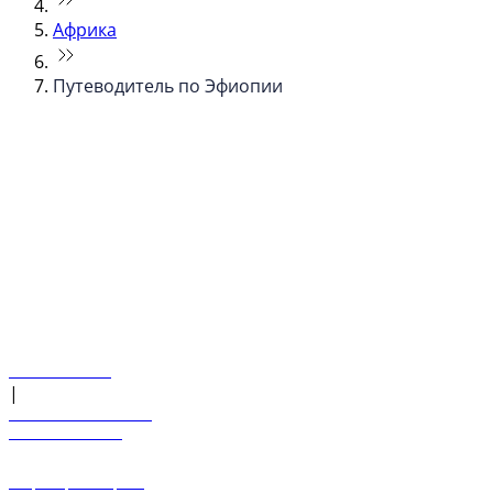
Африка
Путеводитель по Эфиопии
© flydubai 2026. Все права защищены.
Наша политика
|
Условия и положения
+971 600 54 44 45
Забронировать рейс