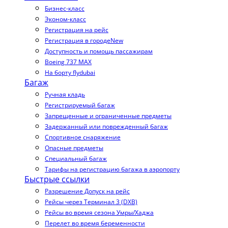
Бизнес-класс
Эконом-класс
Регистрация на рейс
Регистрация в городе
New
Доступность и помощь пассажирам
Boeing 737 MAX
На борту flydubai
Багаж
Ручная кладь
Регистрируемый багаж
Запрещенные и ограниченные предметы
Задержанный или поврежденный багаж
Спортивное снаряжение
Опасные предметы
Специальный багаж
Тарифы на регистрацию багажа в аэропорту
Быстрые ссылки
Разрешение Допуск на рейс
Рейсы через Терминал 3 (DXB)
Рейсы во время сезона Умры/Хаджа
Перелет во время беременности