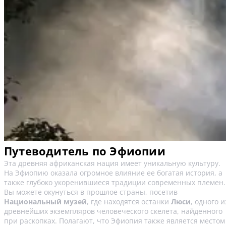
Путеводитель по Эфиопии
Эта древняя африканская нация имеет уникальную культуру.
На Эфиопию оказала огромное влияние ее богатая история, а
также глубоко укоренившиеся традиции современных племен.
Вы можете окунуться в прошлое страны, посетив
Национальный музей
, где находятся останки
Люси
, одного и
древнейших экземпляров человеческого скелета, найденного
при раскопках. Полагают, что Эфиопия также является местом