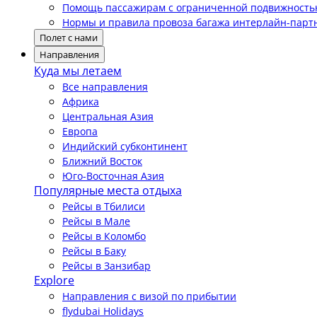
Помощь пассажирам с ограниченной подвижност
Нормы и правила провоза багажа интерлайн-парт
Полет с нами
Направления
Куда мы летаем
Все направления
Африка
Центральная Азия
Европа
Индийский субконтинент
Ближний Восток
Юго-Восточная Азия
Популярные места отдыха
Рейсы в Тбилиси
Рейсы в Мале
Рейсы в Коломбо
Рейсы в Баку
Рейсы в Занзибар
Explore
Направления с визой по прибытии
flydubai Holidays