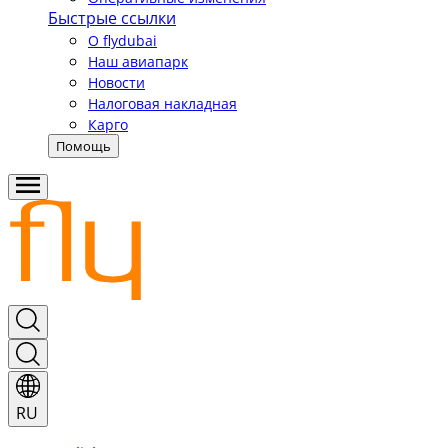
Быстрые ссылки
О flydubai
Наш авиапарк
Новости
Налоговая накладная
Карго
Помощь
RU