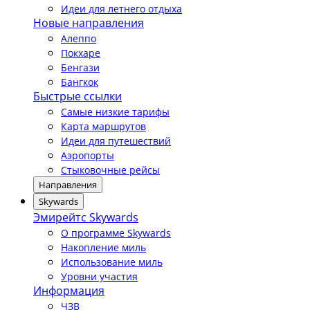
Идеи для летнего отдыха
Новые направления
Алеппо
Покхаре
Бенгази
Бангкок
Быстрые ссылки
Самые низкие тарифы
Карта маршрутов
Идеи для путешествий
Аэропорты
Стыковочные рейсы
Направления
Skywards
Эмирейтс Skywards
О программе Skywards
Накопление миль
Использование миль
Уровни участия
Информация
ЧЗВ