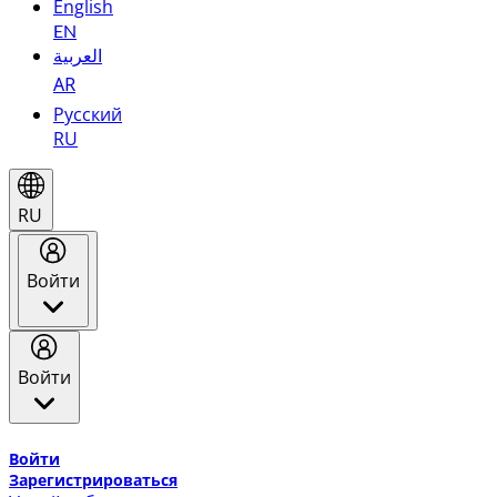
English
EN
العربية
AR
Русский
RU
RU
Войти
Войти
Добро пожаловать в Эмирейтс Skywards, программу лоя
Войти
Зарегистрироваться