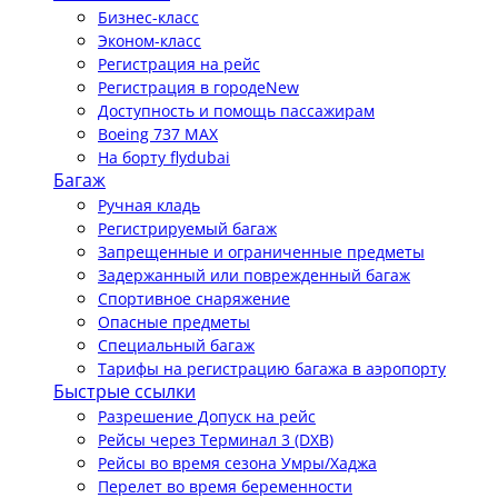
Бизнес-класс
Эконом-класс
Регистрация на рейс
Регистрация в городе
New
Доступность и помощь пассажирам
Boeing 737 MAX
На борту flydubai
Багаж
Ручная кладь
Регистрируемый багаж
Запрещенные и ограниченные предметы
Задержанный или поврежденный багаж
Спортивное снаряжение
Опасные предметы
Специальный багаж
Тарифы на регистрацию багажа в аэропорту
Быстрые ссылки
Разрешение Допуск на рейс
Рейсы через Терминал 3 (DXB)
Рейсы во время сезона Умры/Хаджа
Перелет во время беременности