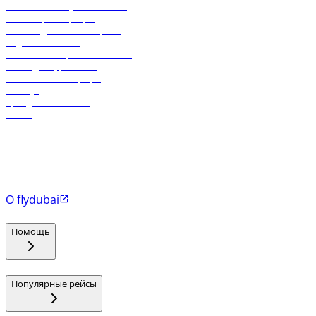
Экологическая устойчивость
Онлайн-регистрация
Часто задаваемые вопросы
Отдел снабжения
Реклама на бортовой системе
Логин для турагентов
Самые низкие тарифы
Holidays
Аренда автомобиля
Отели
Работа в компании
Рейсы в Тбилиси
Рейсы в Эр-Рияд
Рейсы в Маскат
Рейсы в Мале
Рейсы в Коломбо
О flydubai
Помощь
Популярные рейсы