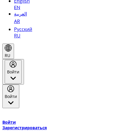
English
EN
العربية
AR
Русский
RU
RU
Войти
Войти
Добро пожаловать в Эмирейтс Skywards, программу лояльнос
авиакомпании Эмирейтс и теперь flydubai.
Войти
Зарегистрироваться