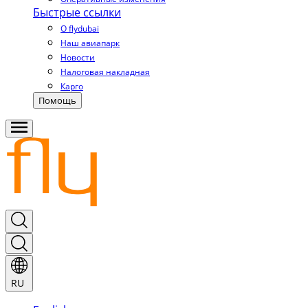
Быстрые ссылки
О flydubai
Наш авиапарк
Новости
Налоговая накладная
Карго
Помощь
RU