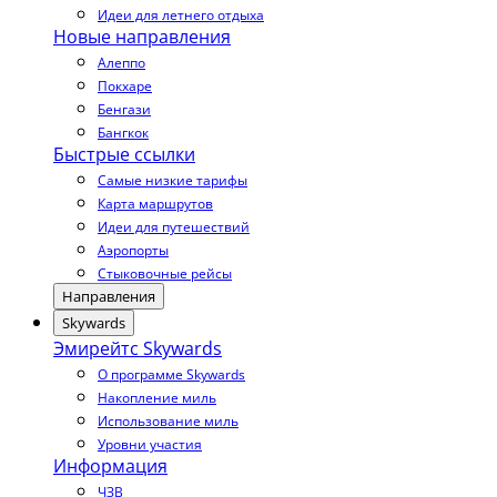
Идеи для летнего отдыха
Новые направления
Алеппо
Покхаре
Бенгази
Бангкок
Быстрые ссылки
Самые низкие тарифы
Карта маршрутов
Идеи для путешествий
Аэропорты
Стыковочные рейсы
Направления
Skywards
Эмирейтс Skywards
О программе Skywards
Накопление миль
Использование миль
Уровни участия
Информация
ЧЗВ