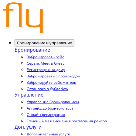
Бронирование и управление
Бронирование
Забронировать рейс
Сервис Meet & Greet
Регистрация на дому
Забронировать с промокодом
Забронируйте рейс + отель
Остановка в Дубае
New
Управление
Управление бронированием
Апгрейд до бизнес-класса
Онлайн регистрация
Отмены или изменения расписания рейсов
Доп. услуги
Дополнительные услуги