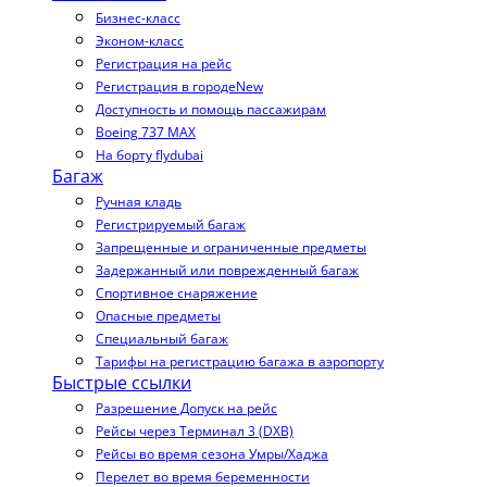
Бизнес-класс
Эконом-класс
Регистрация на рейс
Регистрация в городе
New
Доступность и помощь пассажирам
Boeing 737 MAX
На борту flydubai
Багаж
Ручная кладь
Регистрируемый багаж
Запрещенные и ограниченные предметы
Задержанный или поврежденный багаж
Спортивное снаряжение
Опасные предметы
Специальный багаж
Тарифы на регистрацию багажа в аэропорту
Быстрые ссылки
Разрешение Допуск на рейс
Рейсы через Терминал 3 (DXB)
Рейсы во время сезона Умры/Хаджа
Перелет во время беременности