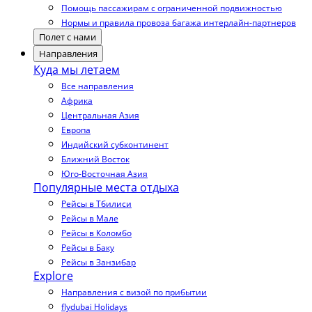
Помощь пассажирам с ограниченной подвижностью
Нормы и правила провоза багажа интерлайн-партнеров
Полет с нами
Направления
Куда мы летаем
Все направления
Африка
Центральная Азия
Европа
Индийский субконтинент
Ближний Восток
Юго-Восточная Азия
Популярные места отдыха
Рейсы в Тбилиси
Рейсы в Мале
Рейсы в Коломбо
Рейсы в Баку
Рейсы в Занзибар
Explore
Направления с визой по прибытии
flydubai Holidays