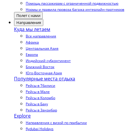
Помощь пассажирам с ограниченной подвижностью
Нормы и правила провоза багажа интерлайн-партнеров
Полет с нами
Направления
Куда мы летаем
Все направления
Африка
Центральная Азия
Европа
Индийский субконтинент
Ближний Восток
Юго-Восточная Азия
Популярные места отдыха
Рейсы в Тбилиси
Рейсы в Мале
Рейсы в Коломбо
Рейсы в Баку
Рейсы в Занзибар
Explore
Направления с визой по прибытии
flydubai Holidays