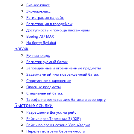
Бизнес-класс
Эконом-класс
Регистрация на рейс
Регистрация в городе
New
Доступность и помощь пассажирам
Boeing 737 MAX
На борту flydubai
Багаж
Ручная кладь
Регистрируемый багаж
Запрещенные и ограниченные предметы
Задержанный или поврежденный багаж
Спортивное снаряжение
Опасные предметы
Специальный багаж
Тарифы на регистрацию багажа в аэропорту
Быстрые ссылки
Разрешение Допуск на рейс
Рейсы через Терминал 3 (DXB)
Рейсы во время сезона Умры/Хаджа
Перелет во время беременности