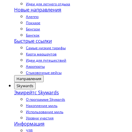
Идеи для летнего отдыха
Новые направления
Алеппо
Покхаре
Бенгази
Бангкок
Быстрые ссылки
Самые низкие тарифы
Карта маршрутов
Идеи для путешествий
Аэропорты
Стыковочные рейсы
Направления
Skywards
Эмирейтс Skywards
О программе Skywards
Накопление миль
Использование миль
Уровни участия
Информация
ЧЗВ