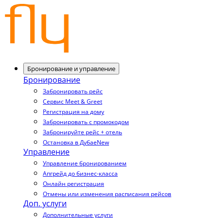
Бронирование и управление
Бронирование
Забронировать рейс
Сервис Meet & Greet
Регистрация на дому
Забронировать с промокодом
Забронируйте рейс + отель
Остановка в Дубае
New
Управление
Управление бронированием
Апгрейд до бизнес-класса
Онлайн регистрация
Отмены или изменения расписания рейсов
Доп. услуги
Дополнительные услуги