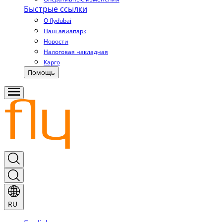
Быстрые ссылки
О flydubai
Наш авиапарк
Новости
Налоговая накладная
Карго
Помощь
RU