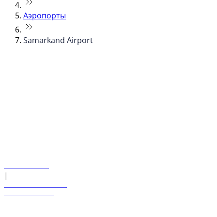
Аэропорты
Samarkand Airport
© flydubai 2026. Все права защищены.
Наша политика
|
Условия и положения
+971 600 54 44 45
Забронировать рейс