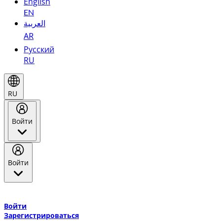
English
EN
العربية
AR
Русский
RU
RU
Войти
Войти
Добро пожаловать в Эмирейтс Skywards, программу лояльнос
авиакомпании Эмирейтс и теперь flydubai.
Войти
Зарегистрироваться