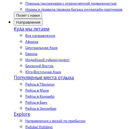
Помощь пассажирам с ограниченной подвижностью
Нормы и правила провоза багажа интерлайн-партнеров
Полет с нами
Направления
Куда мы летаем
Все направления
Африка
Центральная Азия
Европа
Индийский субконтинент
Ближний Восток
Юго-Восточная Азия
Популярные места отдыха
Рейсы в Тбилиси
Рейсы в Мале
Рейсы в Коломбо
Рейсы в Баку
Рейсы в Занзибар
Explore
Направления с визой по прибытии
flydubai Holidays