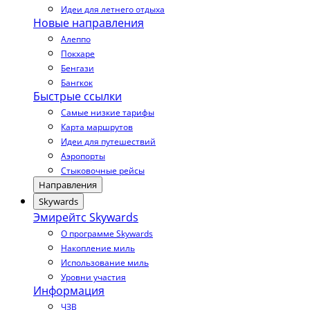
Идеи для летнего отдыха
Новые направления
Алеппо
Покхаре
Бенгази
Бангкок
Быстрые ссылки
Самые низкие тарифы
Карта маршрутов
Идеи для путешествий
Аэропорты
Стыковочные рейсы
Направления
Skywards
Эмирейтс Skywards
О программе Skywards
Накопление миль
Использование миль
Уровни участия
Информация
ЧЗВ