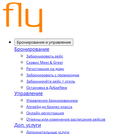
Бронирование и управление
Бронирование
Забронировать рейс
Сервис Meet & Greet
Регистрация на дому
Забронировать с промокодом
Забронируйте рейс + отель
Остановка в Дубае
New
Управление
Управление бронированием
Апгрейд до бизнес-класса
Онлайн регистрация
Отмены или изменения расписания рейсов
Доп. услуги
Дополнительные услуги