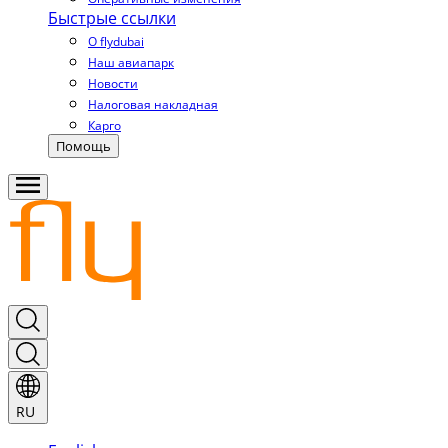
Быстрые ссылки
О flydubai
Наш авиапарк
Новости
Налоговая накладная
Карго
Помощь
RU