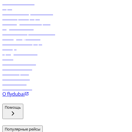
Свяжитесь с нами
Карго
Экологическая устойчивость
Онлайн-регистрация
Часто задаваемые вопросы
Отдел снабжения
Реклама на бортовой системе
Логин для турагентов
Самые низкие тарифы
Holidays
Аренда автомобиля
Отели
Работа в компании
Рейсы в Тбилиси
Рейсы в Эр-Рияд
Рейсы в Маскат
Рейсы в Мале
Рейсы в Коломбо
О flydubai
Помощь
Популярные рейсы