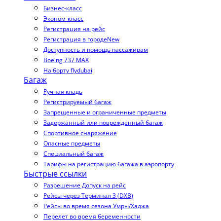
Бизнес-класс
Эконом-класс
Регистрация на рейс
Регистрация в городе
New
Доступность и помощь пассажирам
Boeing 737 MAX
На борту flydubai
Багаж
Ручная кладь
Регистрируемый багаж
Запрещенные и ограниченные предметы
Задержанный или поврежденный багаж
Спортивное снаряжение
Опасные предметы
Специальный багаж
Тарифы на регистрацию багажа в аэропорту
Быстрые ссылки
Разрешение Допуск на рейс
Рейсы через Терминал 3 (DXB)
Рейсы во время сезона Умры/Хаджа
Перелет во время беременности