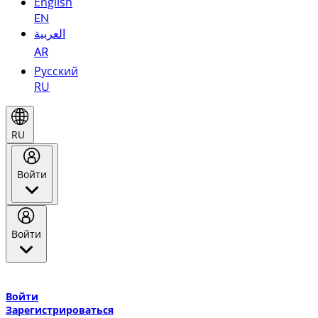
English
EN
العربية
AR
Русский
RU
RU
Войти
Войти
Добро пожаловать в Эмирейтс Skywards, программу лояльнос
авиакомпании Эмирейтс и теперь flydubai.
Войти
Зарегистрироваться