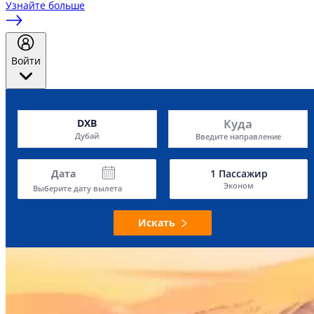
Узнайте больше
Войти
Куда
DXB
Дубай
Введите направление
Дата
1
Пассажир
Эконом
Выберите дату вылета
Искать