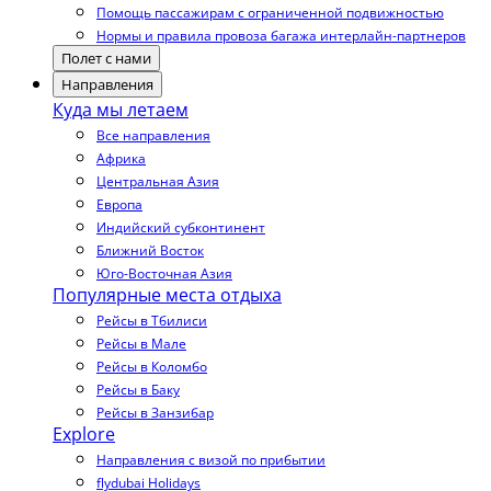
Помощь пассажирам с ограниченной подвижностью
Нормы и правила провоза багажа интерлайн-партнеров
Полет с нами
Направления
Куда мы летаем
Все направления
Африка
Центральная Азия
Европа
Индийский субконтинент
Ближний Восток
Юго-Восточная Азия
Популярные места отдыха
Рейсы в Тбилиси
Рейсы в Мале
Рейсы в Коломбо
Рейсы в Баку
Рейсы в Занзибар
Explore
Направления с визой по прибытии
flydubai Holidays