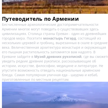
Путеводитель по Армении
Бесчисленные археологические достопримечательности
Армении многое могут поведать о существовавших здесь
цивилизациях. Столица страны Ереван - один из древнейших
городов мира. Посетите
монастырь Гегард
, состоящий из
нескольких церквей и гробниц, вырезанных в скале в средние
века. Величественная архитектура монастыря и окружающая
его пышная растительность запомнятся вам надолго. В
Ереване зайдите в
Музей древних рукописей
, где вы сможет
увидеть редкие древние рукописи, рассказывающие об
истории, искусстве, философии, медицине и литературе. Не
упустите возможность отведать национальные армянские
блюда. Самая популярная уличная еда - шаурма и кебаб,
приготовленные по местным рецептам.