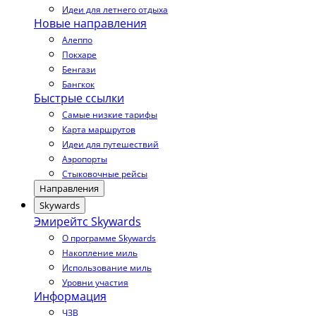
Идеи для летнего отдыха
Новые направления
Алеппо
Покхаре
Бенгази
Бангкок
Быстрые ссылки
Самые низкие тарифы
Карта маршрутов
Идеи для путешествий
Аэропорты
Стыковочные рейсы
Направления
Skywards
Эмирейтс Skywards
О программе Skywards
Накопление миль
Использование миль
Уровни участия
Информация
ЧЗВ