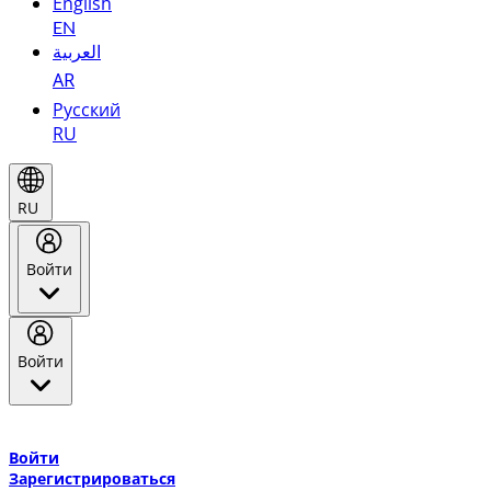
English
EN
العربية
AR
Русский
RU
RU
Войти
Войти
Добро пожаловать в Эмирейтс Skywards, программу лояльнос
авиакомпании Эмирейтс и теперь flydubai.
Войти
Зарегистрироваться