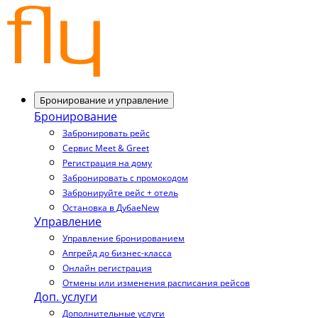
Бронирование и управление
Бронирование
Забронировать рейс
Сервис Meet & Greet
Регистрация на дому
Забронировать с промокодом
Забронируйте рейс + отель
Остановка в Дубае
New
Управление
Управление бронированием
Апгрейд до бизнес-класса
Онлайн регистрация
Отмены или изменения расписания рейсов
Доп. услуги
Дополнительные услуги