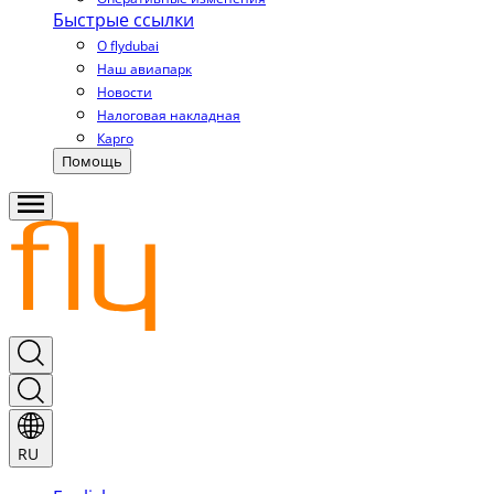
Быстрые ссылки
О flydubai
Наш авиапарк
Новости
Налоговая накладная
Карго
Помощь
RU