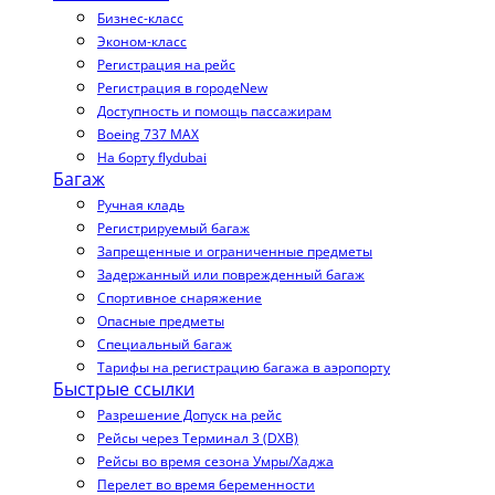
Бизнес-класс
Эконом-класс
Регистрация на рейс
Регистрация в городе
New
Доступность и помощь пассажирам
Boeing 737 MAX
На борту flydubai
Багаж
Ручная кладь
Регистрируемый багаж
Запрещенные и ограниченные предметы
Задержанный или поврежденный багаж
Спортивное снаряжение
Опасные предметы
Специальный багаж
Тарифы на регистрацию багажа в аэропорту
Быстрые ссылки
Разрешение Допуск на рейс
Рейсы через Терминал 3 (DXB)
Рейсы во время сезона Умры/Хаджа
Перелет во время беременности