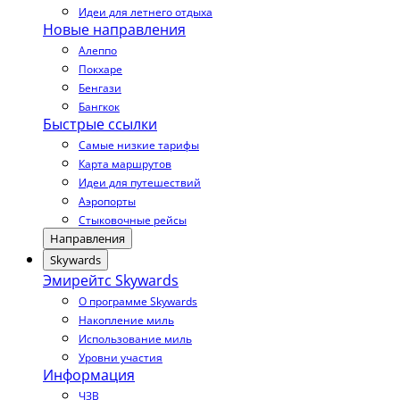
Идеи для летнего отдыха
Новые направления
Алеппо
Покхаре
Бенгази
Бангкок
Быстрые ссылки
Самые низкие тарифы
Карта маршрутов
Идеи для путешествий
Аэропорты
Стыковочные рейсы
Направления
Skywards
Эмирейтс Skywards
О программе Skywards
Накопление миль
Использование миль
Уровни участия
Информация
ЧЗВ