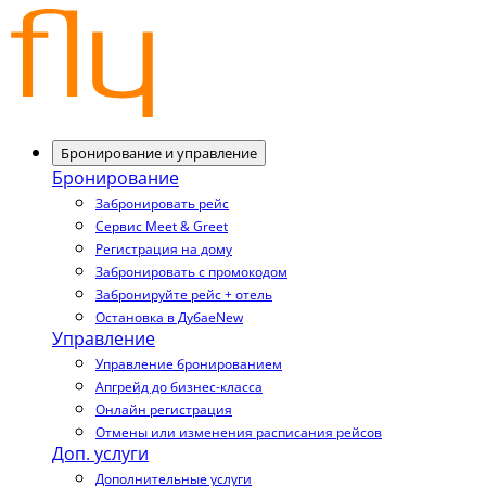
Бронирование и управление
Бронирование
Забронировать рейс
Сервис Meet & Greet
Регистрация на дому
Забронировать с промокодом
Забронируйте рейс + отель
Остановка в Дубае
New
Управление
Управление бронированием
Апгрейд до бизнес-класса
Онлайн регистрация
Отмены или изменения расписания рейсов
Доп. услуги
Дополнительные услуги