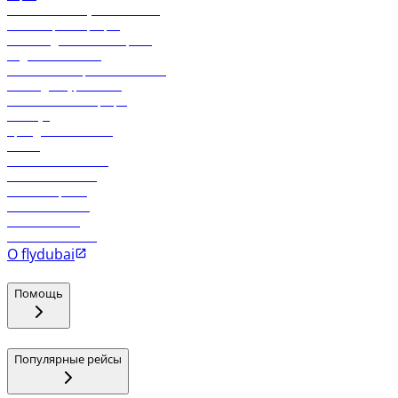
Экологическая устойчивость
Онлайн-регистрация
Часто задаваемые вопросы
Отдел снабжения
Реклама на бортовой системе
Логин для турагентов
Самые низкие тарифы
Holidays
Аренда автомобиля
Отели
Работа в компании
Рейсы в Тбилиси
Рейсы в Эр-Рияд
Рейсы в Маскат
Рейсы в Мале
Рейсы в Коломбо
О flydubai
Помощь
Популярные рейсы