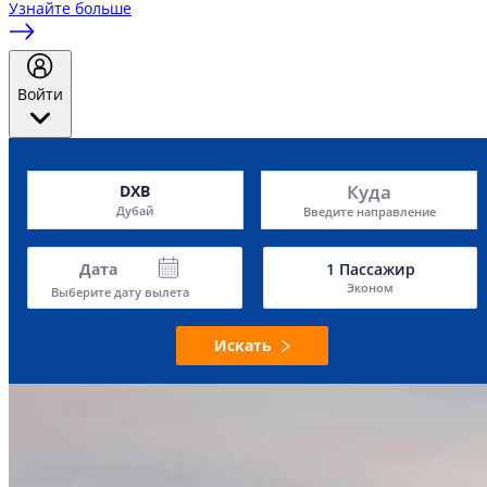
Узнайте больше
Войти
Куда
DXB
Дубай
Введите направление
Дата
1
Пассажир
Эконом
Выберите дату вылета
Искать