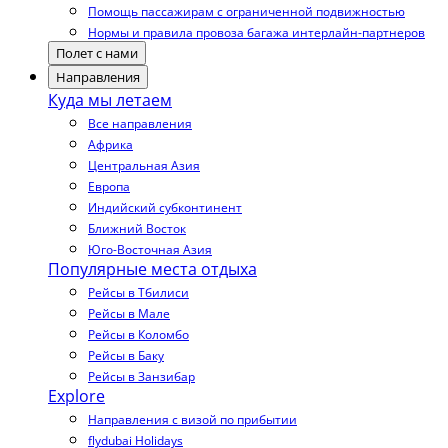
Помощь пассажирам с ограниченной подвижностью
Нормы и правила провоза багажа интерлайн-партнеров
Полет с нами
Направления
Куда мы летаем
Все направления
Африка
Центральная Азия
Европа
Индийский субконтинент
Ближний Восток
Юго-Восточная Азия
Популярные места отдыха
Рейсы в Тбилиси
Рейсы в Мале
Рейсы в Коломбо
Рейсы в Баку
Рейсы в Занзибар
Explore
Направления с визой по прибытии
flydubai Holidays