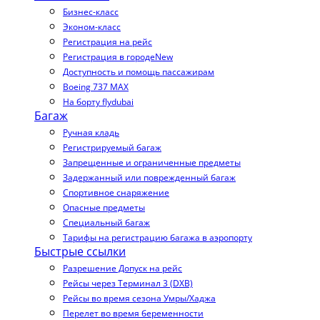
Бизнес-класс
Эконом-класс
Регистрация на рейс
Регистрация в городе
New
Доступность и помощь пассажирам
Boeing 737 MAX
На борту flydubai
Багаж
Ручная кладь
Регистрируемый багаж
Запрещенные и ограниченные предметы
Задержанный или поврежденный багаж
Спортивное снаряжение
Опасные предметы
Специальный багаж
Тарифы на регистрацию багажа в аэропорту
Быстрые ссылки
Разрешение Допуск на рейс
Рейсы через Терминал 3 (DXB)
Рейсы во время сезона Умры/Хаджа
Перелет во время беременности