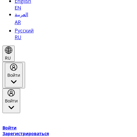
English
EN
العربية
AR
Русский
RU
RU
Войти
Войти
Добро пожаловать в Эмирейтс Skywards, программу лояльнос
авиакомпании Эмирейтс и теперь flydubai.
Войти
Зарегистрироваться