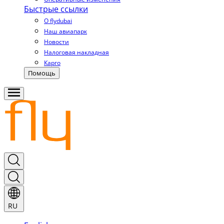
Быстрые ссылки
О flydubai
Наш авиапарк
Новости
Налоговая накладная
Карго
Помощь
RU