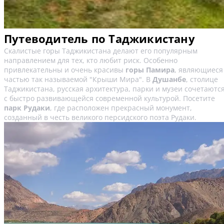
Путеводитель по Таджикистану
Скалистые горы Таджикистана делают его популярным
направлением для тех, кто любит риск. Особенно
привлекательны и очень красивы
горы Памира
, являющиеся
частью так называемой "Крыши Мира". В
Душанбе
, столице
Таджикистана, русская архитектура, парки и музеи сочетаютс
с быстро развивающейся современной культурой. Посетите
парк Рудаки
, где расположен прекрасный монумент,
созданный в честь великого персидского поэта Рудаки.