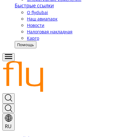
Быстрые ссылки
О flydubai
Наш авиапарк
Новости
Налоговая накладная
Карго
Помощь
RU