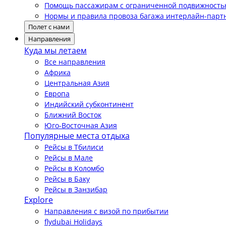
Помощь пассажирам с ограниченной подвижност
Нормы и правила провоза багажа интерлайн-парт
Полет с нами
Направления
Куда мы летаем
Все направления
Африка
Центральная Азия
Европа
Индийский субконтинент
Ближний Восток
Юго-Восточная Азия
Популярные места отдыха
Рейсы в Тбилиси
Рейсы в Мале
Рейсы в Коломбо
Рейсы в Баку
Рейсы в Занзибар
Explore
Направления с визой по прибытии
flydubai Holidays