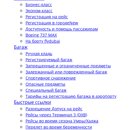
Бизнес-класс
Эконом-класс
Регистрация на рейс
Регистрация в городе
New
Доступность и помощь пассажирам
Boeing 737 MAX
На борту flydubai
Багаж
Ручная кладь
Регистрируемый багаж
Запрещенные и ограниченные предметы
Задержанный или поврежденный багаж
Спортивное снаряжение
Опасные предметы
Специальный багаж
Тарифы на регистрацию багажа в аэропорту
Быстрые ссылки
Разрешение Допуск на рейс
Рейсы через Терминал 3 (DXB)
Рейсы во время сезона Умры/Хаджа
Перелет во время беременности