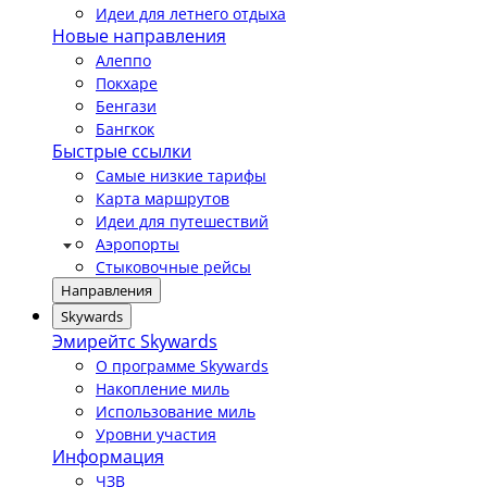
Идеи для летнего отдыха
Новые направления
Алеппо
Покхаре
Бенгази
Бангкок
Быстрые ссылки
Самые низкие тарифы
Карта маршрутов
Идеи для путешествий
Аэропорты
Стыковочные рейсы
Направления
Skywards
Эмирейтс Skywards
О программе Skywards
Накопление миль
Использование миль
Уровни участия
Информация
ЧЗВ