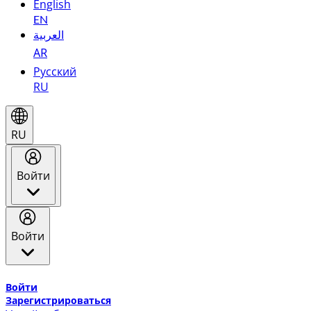
English
EN
العربية
AR
Русский
RU
RU
Войти
Войти
Добро пожаловать в Эмирейтс Skywards, программу лоя
Войти
Зарегистрироваться