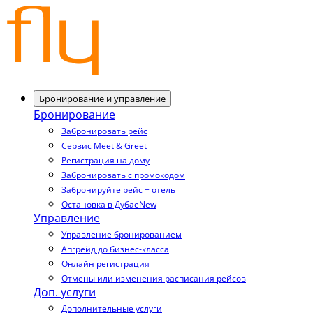
Бронирование и управление
Бронирование
Забронировать рейс
Сервис Meet & Greet
Регистрация на дому
Забронировать с промокодом
Забронируйте рейс + отель
Остановка в Дубае
New
Управление
Управление бронированием
Апгрейд до бизнес-класса
Онлайн регистрация
Отмены или изменения расписания рейсов
Доп. услуги
Дополнительные услуги