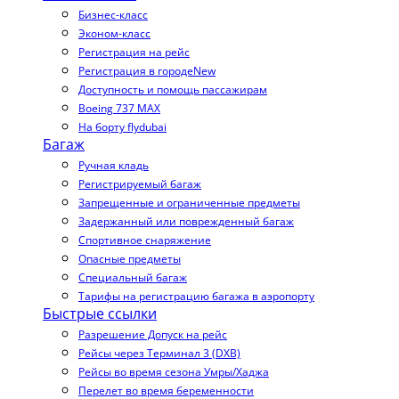
Бизнес-класс
Эконом-класс
Регистрация на рейс
Регистрация в городе
New
Доступность и помощь пассажирам
Boeing 737 MAX
На борту flydubai
Багаж
Ручная кладь
Регистрируемый багаж
Запрещенные и ограниченные предметы
Задержанный или поврежденный багаж
Спортивное снаряжение
Опасные предметы
Специальный багаж
Тарифы на регистрацию багажа в аэропорту
Быстрые ссылки
Разрешение Допуск на рейс
Рейсы через Терминал 3 (DXB)
Рейсы во время сезона Умры/Хаджа
Перелет во время беременности