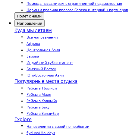
Помощь пассажирам с ограниченной подвижностью
Нормы и правила провоза багажа интерлайн-партнеров
Полет с нами
Направления
Куда мы летаем
Все направления
Африка
Центральная Азия
Европа
Индийский субконтинент
Ближний Восток
Юго-Восточная Азия
Популярные места отдыха
Рейсы в Тбилиси
Рейсы в Мале
Рейсы в Коломбо
Рейсы в Баку
Рейсы в Занзибар
Explore
Направления с визой по прибытии
flydubai Holidays