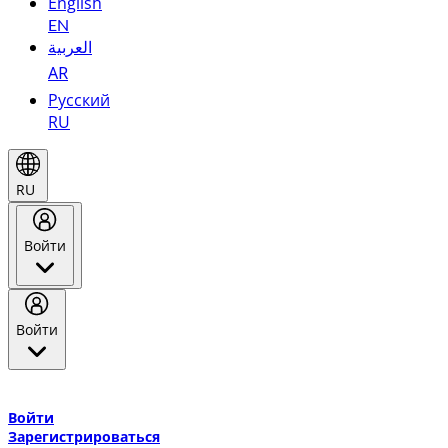
English
EN
العربية
AR
Русский
RU
RU
Войти
Войти
Добро пожаловать в Эмирейтс Skywards, программу лояльнос
авиакомпании Эмирейтс и теперь flydubai.
Войти
Зарегистрироваться