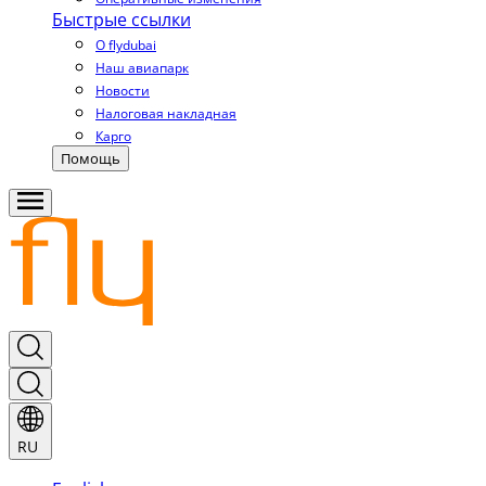
Быстрые ссылки
О flydubai
Наш авиапарк
Новости
Налоговая накладная
Карго
Помощь
RU