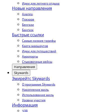
Идеи для летнего отдыха
Новые направления
Алеппо
Покхаре
Бенгази
Бангкок
Быстрые ссылки
Самые низкие тарифы
Карта маршрутов
Идеи для путешествий
Аэропорты
Стыковочные рейсы
Направления
Skywards
Эмирейтс Skywards
О программе Skywards
Накопление миль
Использование миль
Уровни участия
Информация
ЧЗВ